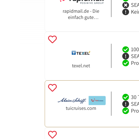
SEA
rapidmail.de - Die
Kei
einfach gute
Newsletter-Software
100
SEA
Pro
texel.net
30 
SEA
tuicruises.com
Pro