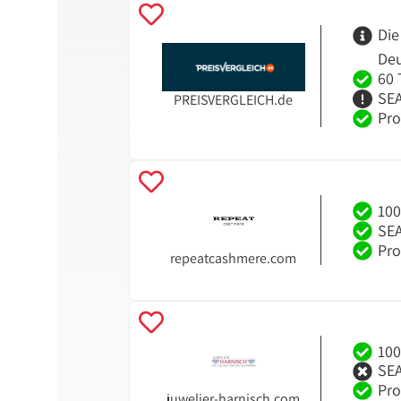
Die
Deu
60 
SEA
PREISVERGLEICH.de
Pro
100
SEA
Pro
repeatcashmere.com
100
SEA
Pro
juwelier-harnisch.com