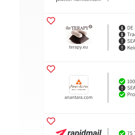
DE
Tra
SEA
terapy.eu
Kei
100
SEA
Pro
anantara.com
75 