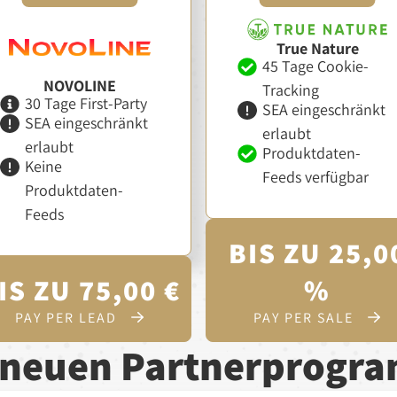
True Nature
45 Tage Cookie-
NOVOLINE
Tracking
30 Tage First-Party
SEA eingeschränkt
SEA eingeschränkt
erlaubt
erlaubt
Produktdaten-
Keine
Feeds verfügbar
Produktdaten-
Feeds
BIS ZU 25,0
IS ZU 75,00 €
%
PAY PER LEAD
PAY PER SALE
e neuen Partnerprogr