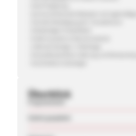
- Hohe Vergütung
- Gut konvertierende Webseite und regelmäßig
- Schnelle Bestätigung der Transaktionen
- Vollständiger Produktfeed
- Große Auswahl an Bannermaterial
- Lieferzeit beträgt 1-2 Werktage
- Versandkostenfreie Lieferung und Rücksendu
- Verschiedene Gütesiegel
Überblick
Programmstart
Zuletzt geupdatet