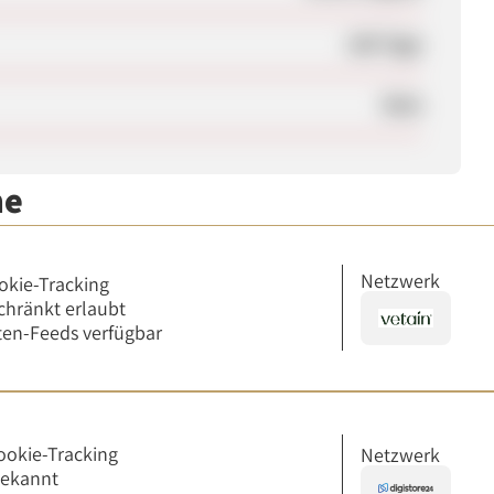
100 Tage
Nein
me
Netzwerk
okie-Tracking
chränkt erlaubt
en-Feeds verfügbar
ookie-Tracking
Netzwerk
bekannt