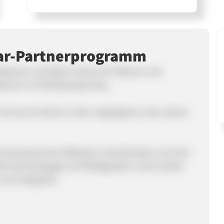
ar-Partnerprogramm
apewear und Waist-Trainers für Männer und
bodyman en Perfectbodywoman.
Service ist 24man in den vergangenen zwei Jahren
ersionsrate der Webseite in Kombination mit einer
ert die Kampagne auf Mobilgeräten und ist daher
 und Instagram).