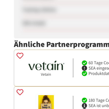
Tracking-Lifetime
SEM erlaubt
Ähnliche Partnerprogram
60 Tage Co
SEA einges
Produktdat
Vetain
180 Tage C
SEA ist un