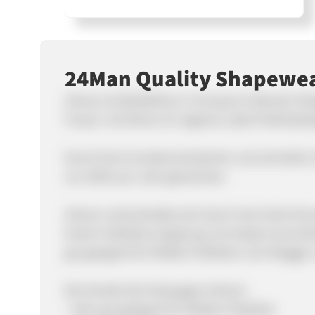
24Man Quality Shapewe
24man ist Marktführer in Europa im Bereich Sh
Frauen. Sie führen ihr eigenes Label Perfect
Durch ihren kundenorientierten und schnellen 
um 250% pro Jahr gewachsen.
24man unterscheidet sich durch eine hohe Konv
hohen Publishervergütung. Am besten konverti
gut geeignet für Mobile-Publisher (z.B. Blogger
Die Vorteile der Kampagne 24man:
- Sehr gut geeignet für Mobile-Publisher