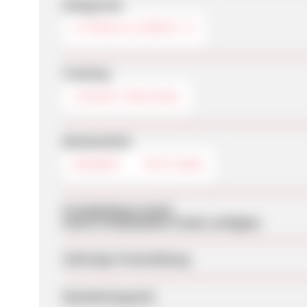
Kategorien
FITNESS & GERÄTE
Tracking
COOKIE-TRACKING
Werbemittel
BANNER
TEXTLINKS
Produktdaten-Feeds
Keine Produktdaten-Feeds verfügbar
Sofortige Freischaltung
Bearbeitungszeit