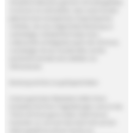
Hersteller/Lieferanten geschult und weitergebildet.
So können wir sicherstellen, dass unsere Kunden
jederzeit einen kompetenten Ansprechpartner
vorfinden, der eine zielgerichtete Beratung zur
nachhaltigen Zufriedenheit leisten kann.
Leidenschaft und Begeisterung für den 3D-Druck,
zuverlässiger Service, Kundennähe und der
persönliche Kontakt sind Leitbilder von
3Dmensionals.
Beratung wird bei uns groß geschrieben
Unsere geschulten Mitarbeiter helfen Ihnen
kompetent bei Ihren Fragestellungen rund um das
Thema 3D-Druck gerne weiter. Damit Sie als
Anwender vor und nach dem Kauf nicht auf sich
alleine gestellt ist, können Sie bei uns