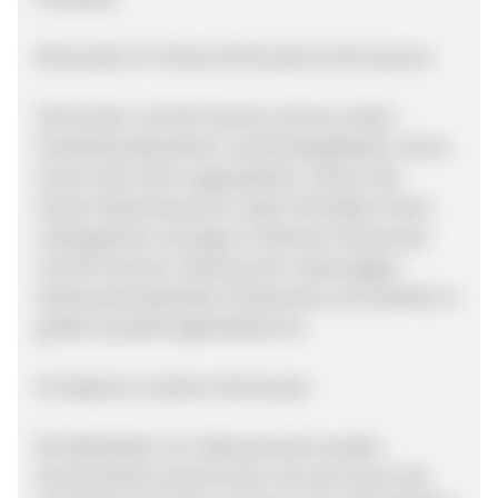
Allrounder im Thema 3D-Drucker & 3D-Scanner
3D-Drucker und 3D-Scanner sind aus vielen
Produktionsbereichen und Einsatzgebieten schon
heute nicht mehr wegzudenken. Genau hier
kommt 3Dmensionals in Spiel. Wir bieten Ihnen
umfangreiche Lösungen im Bereich 3D-Drucker
und 3D-Scanner, inklusive der notwendigen
Verbrauchsmaterialien (Filamente) und Zubehör in
großer Auswahl lagerhaltend an.
Ihr Experte in Sachen 3D-Drucker
Die Mitarbeiter von 3Dmensionals werden
kontinuierlich sowohl intern als auch durch die