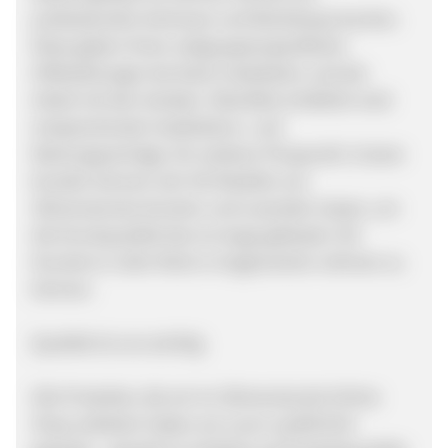
professionelle Seminare und Workshops buchen.
Diese geben Ihnen zielgruppenspezifische
Hilfestellungen bei Kauf, Installation und der
Arbeit mit den Geräten. Ebenfalls erhältlich sind
entsprechende Installations- und
Wartungsverträge. Ein weiterer Pluspunkt: Unsere
Kunden können sich 3D-Modelle von
3Dmensionals drucken und zusenden lassen, um
die Druckqualität des ins Auge gefassten 3D-
Druckers in aller Ruhe in Augenschein nehmen zu
können.
Qualität ist uns wichtig
Alle Produkte, die wir im 3Dmensionals Online
Shop anbieten haben wir zuvor ausführlich