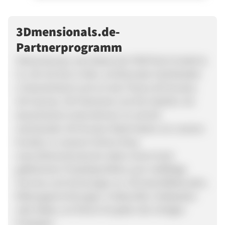
3Dmensionals.de-
Partnerprogramm
3Dmensionals, eine Marke der PONTIALIS GmbH &
Co. KG mit Sitz in Köln, ist führender Fachhändler
in Deutschland rund um das Thema 3D-Drucker,
3D-Scanner, 3D-Filamente und 3D-Zubehör. Als
dynamisches Unternehmen im schnell
wachsenden 3D-Drucker Markt bieten wir unseren
Kunden in unserem Online Shop
www.3Dmensionals.de neben einem breit
gefächerten Produktportfolio auch vielfältige
Services und Schulungen an. Ob Geschäftskunden,
Bildungseinrichtungen, Freiberufler, Hobbyisten
oder Maker, wir führen für jeden die richtigen
Produkte!