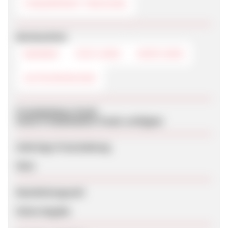
FINGERPRINT-TRACKING
Werbemittel
BANNER
TEXTLINKS
DEEPLINKS
GUTSCHEINCODE
Produktdaten-Feeds
Keine Produktdaten-Feeds verfügbar
Sofortige Freischaltung
Nein
Bearbeitungszeit
Keine Angabe