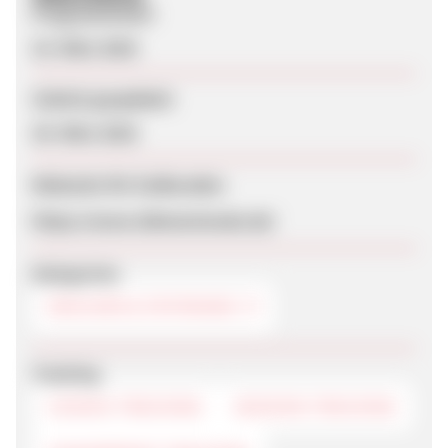
Programmstart
23. März 2018
Zuletzt geupdatet
29. März 2018
Webseite für Endkunden
https://www.3dmensionals.de/
Kategorien
DRUCKER & PATRONEN
Tracking
COOKIE-TRACKING
SESSION-TRACKING