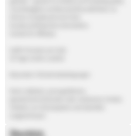
getestet - speziell im Hinblick auf Produktqualität,
Zuverlässigkeit und Benutzerfreundlichkeit. So
können wir jederzeit eine hohe
Kundenzufriedenheit sicherstellen.
Vorteile für Affiliates
6,00% Provision pro Sale
30 Tage Cookie-Laufzeit
Besondere Teilnahmebedingungen
Keine radikalen, pornografischen,
gewaltverherrlichenden oder verbotenen Inhalte.
Anbieter von Glücksspielen sind ebenfalls
ausgeschlossen.
Überblick