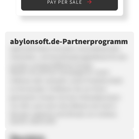
PAY PER SALE
abylonsoft.de-Partnerprogramm
abylonsoft bietet innovative und professionelle
Sicherheits- und Verschlüsselungssoftware für den
privaten und geschäftlichen Einsatz.
Werben Sie auf Ihrer Homepage für unsere
Software oder verkaufen unsere Produkte direkt
an Ihre Kunden. Profitieren Sie von Ihrem
generierten Umsatz mit einer Verkaufsprovision
von 20%, auch wenn die Software erst nach 6
Monaten registriert wird (Einsatz von Cookies).
(Quelle: abylonsoft)
Überblick