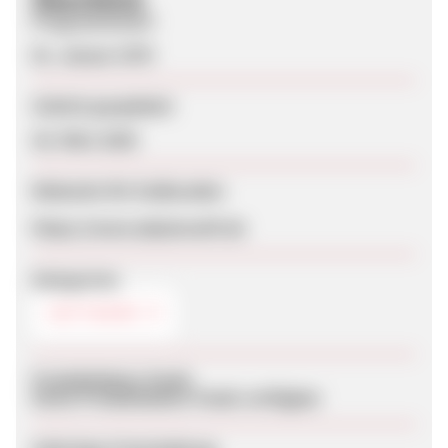
Programmstart
01. Januar 1970
Zuletzt geupdatet
26. März 2020
Webseite für Endkunden
https://www.abylonsoft.de
Kategorien
SOFTWARE
Produktdaten-Feeds
Keine Produktdaten-Feeds verfügbar