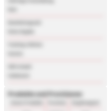
Sofortige Freischaltung
Nein
Bearbeitungszeit
Keine Angabe
Tracking-Lifetime
Session
SEM erlaubt
Unbekannt
Produkte und Provisionen
Unsere Produkte
Provision
Vergütungsart