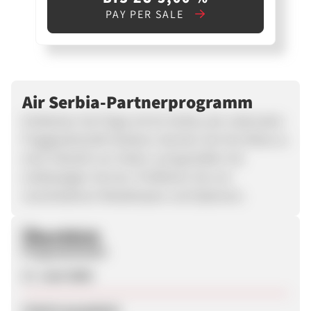
PAY PER SALE
Air Serbia-Partnerprogramm
Entdecken Sie Flüge mit Air Serbia, der nationalen
Fluggesellschaft Serbiens. Buchen Sie Ihre Reise zu
einer Vielzahl von Zielen und genießen Sie
erstklassigen Service. Profitieren Sie von
verschiedenen Reiseklassen und Optionen.
Überblick
Programmstart
17. Juni 2026
Zuletzt geupdatet