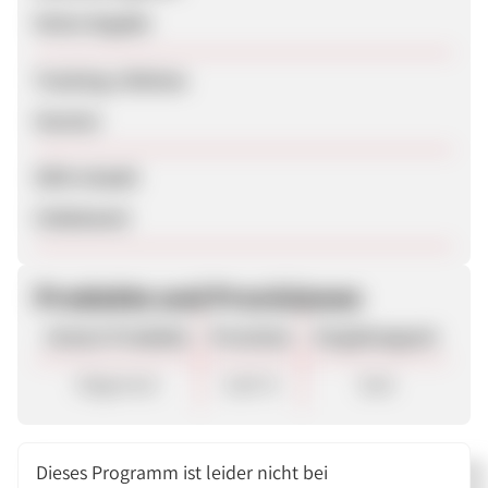
Keine Angabe
Tracking-Lifetime
Session
SEM erlaubt
Unbekannt
Produkte und Provisionen
Unsere Produkte
Provision
Vergütungsart
Allgemein
0,60 %
Sale
Dieses Programm ist leider nicht bei