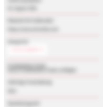
05. August 2026
Webseite für Endkunden
https://www.airserbia.com
Kategorien
FLUG & BAHN
Produktdaten-Feeds
Keine Produktdaten-Feeds verfügbar
Sofortige Freischaltung
Nein
Bearbeitungszeit