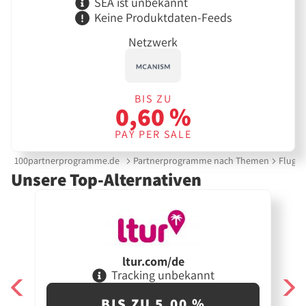
SEA ist unbekannt
Keine Produktdaten-Feeds
Netzwerk
BIS ZU
0,60 %
PAY PER SALE
100partnerprogramme.de
Partnerprogramme nach Themen
Flug &
Unsere Top-Alternativen
ltur.com/de
Tracking unbekannt
BIS ZU 5,00 %