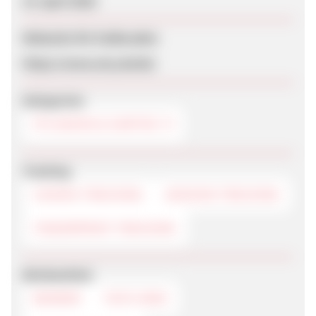
14. April 2020
Webseite für Endkunden
https://www.airy.de/de/
Kategorien
PFLANZEN & GARTEN
Tracking
COOKIE-TRACKING
SESSION-TRACKING
FINGERPRINT-TRACKING
Werbemittel
BANNER
TEXTLINKS