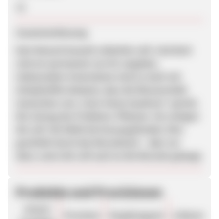
Ja
Zusammenfassung
Kein Mensch braucht schlechte Luft. Und doch
sind wir permanent von ihr umgeben.
Insbesondere Innenräume sind so stark mit
Schadstoffen belastet, dass die Wissenschaft
inzwischen vom „Toxic Home Syndrom“ spricht.
Die Lösung des Problems: Pflanzen. Sie reinigen
die Luft. Die NASA hat herausgefunden: Dies
geschieht durch das Wurzelwerk – aber nur
dann, wenn die Luft auch an die Wurzeln gelangt.
Produkte und Provisionen
Unsere
Provision
Vergütungsart
ø Warenkor