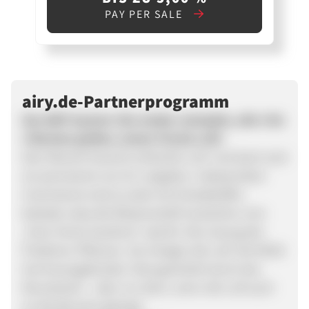
PAY PER SALE
airy.de-Partnerprogramm
Das AIRY-System: Nie wieder umtopfen, alle 2 bis
3 Wochen gießen, immer frische Luft!
Kein Mensch braucht schlechte Luft. Und doch sind
wir permanent von ihr umgeben. Insbesondere
Innenräume sind so stark mit Schadstoffen
belastet, dass die Wissenschaft inzwischen vom
„Toxic Home Syndrom“ spricht. Die Lösung des
Problems: Pflanzen. Sie reinigen die Luft. Die NASA
hat herausgefunden: Dies geschieht durch das
Wurzelwerk – aber nur dann, wenn die Luft auch
an die Wurzeln gelangt.