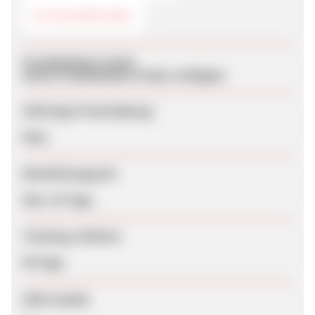
GUTSCHEINCODE
Produktdaten-Feeds
Keine Produktdaten-Feeds verfügbar
Sofortige Freischaltung
Nein
Bearbeitungszeit
Max. 42 Tage
Tracking-Lifetime
90 Tage
SEM erlaubt