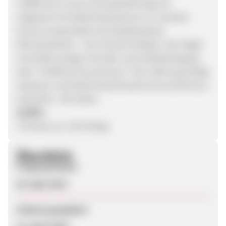
Topfformen (rund und kastenförmig) mit
insgesamt 26 Farbkombinationen an. Darüber
hinaus Zusatzartikel wie beispielsweise
Mineralsubstrat. Der Versand erfolgt in der Regel
innerhalb weniger Stunden nach Bestelleingang
über "Fulfillment by Amazon". Die Lieferung erfolgt
weltweit, innerhalb Deutschlands ist sie ab 80 Euro
kostenfrei. Wir bieten
10,00%
Provision an. Viel Erfolg!
Überblick
Programmstart
20. April 2017
Zuletzt geupdatet