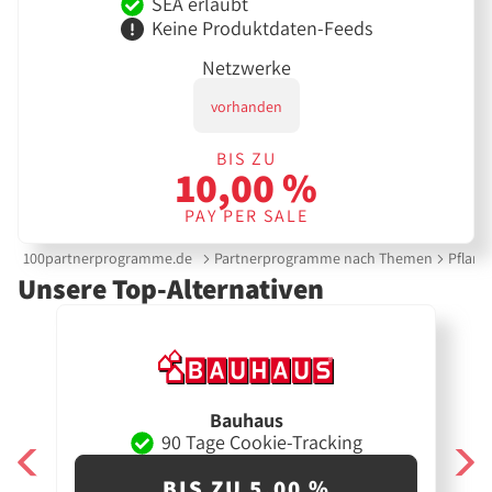
SEA erlaubt
Keine Produktdaten-Feeds
Netzwerke
vorhanden
BIS ZU
10,00 %
PAY PER SALE
100partnerprogramme.de
Partnerprogramme nach Themen
Pflanz
Unsere Top-Alternativen
Bauhaus
90 Tage Cookie-Tracking
BIS ZU 5,00 %