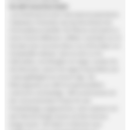
Die AIRY GreenTech GmbH
aus Hamburg hat einen international patentiertes
Topfsystem entwickelt, das das Wurzelwerk der
Zimmerpflanze belüftet. Die Pflanze wird damit zu
einem höchst effektiven Luftfilter. Innerhalb von 24
Stunden kann sie einen Raum von 20 bis 30qm von
Schadstoffen befreien. Dies ist nicht nur für
Asthmatiker und Allergiker ein Segen, sondern für
alle Menschen, denen ihre eigene Gesundheit und
Leistungsfähigkeit am Herzen liegt. Die
Wirkungsweise von AIRY ist wissenschaftlich
untersucht und bestätigt. AIRY wurde bereits mit
den renommiertesten Preisen für sein
Produktdesign ausgezeichnet, unter anderem mit
dem Red Dot Design Award und dem German
Design Award. Wir bieten im Moment zwei