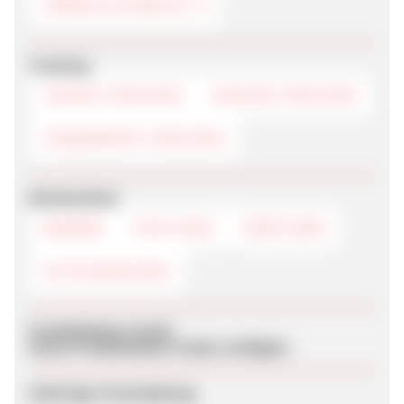
UHREN & SCHMUCK
Tracking
COOKIE-TRACKING
SESSION-TRACKING
FINGERPRINT-TRACKING
Werbemittel
BANNER
TEXTLINKS
DEEPLINKS
GUTSCHEINCODE
Produktdaten-Feeds
Keine Produktdaten-Feeds verfügbar
Sofortige Freischaltung