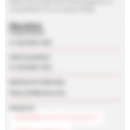
Melden Sie sich jetzt beim Partnerprogramm an
und profitieren Sie von unserem Erfolg.
Überblick
Programmstart
13. Dezember 2018
Zuletzt geupdatet
13. Dezember 2018
Webseite für Endkunden
https://akkijewelry.com/
Kategorien
SONNENBRILLEN & ACCESSOIRES