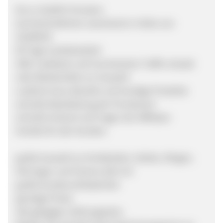
bis zu 20,00% Provision
durchschnittlicher warenkorb in Höhe von
20,00EUR
90 Tage Cookielaufzeit
SEM, Cashback und incentivierter Traffic erlaubt
viele Werbemittel zur Auswahl
Laufend neue aktuelle und trendige Produkte
schnelle Bearbeitung der Provisionen
schnelle Antwort auf Fragen der Affiliates
Vorteile für den Kunden:
große Auswahl an Armbändern, Ketten, Ringen,
Ohrringen und Charms aller Art
große Kundenzufriedenheit
günstige Preise
alle gängigen Zahlungsarten