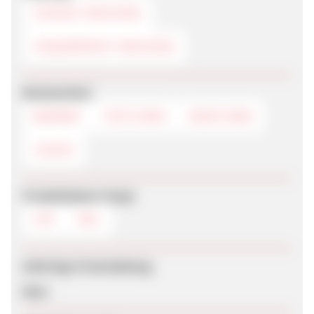
COOKIE-TRACKING
FINGERPRINT-TRACKING
Werbemittel
BANNER
TEXTLINKS
DEEPLINKS
LOGOS
Produktdaten-Feeds
CSV
XML
Sofortige Freischaltung
Nein