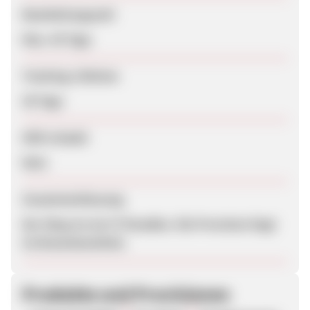
Bearbeitungszeit
Max. 45 Tage
Tracking-Lifetime
30 Tage
SEM erlaubt
Nein
Zusammenfassung
Der Shop ist ein IT-Paradies. Die Provision liegt
im Branchenmittel.
Produkte und Provisionen