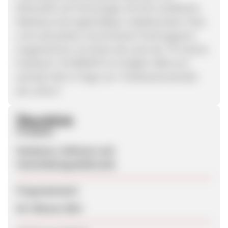
Wirtschaft und Technologie. Der EHI-zertifizierte
Webshop wird regelmäßig in redaktionellen Tests
und Leserwahlen renommierter Fachmagazine
ausgezeichnet. So kürten die Leser der "PC Games
Hardware" ALTERNATE im Frühjahr 2009 zum
sechsten Mal in Folge zum "Hardwareversender
des Jahres".
Überblick
Produkte
Hardware, Software und
Unterhaltungselektronik
Programmstart
04. Februar 2010