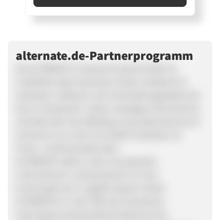
alternate.de-Partnerprogramm
Die ALTERNATE Computerversand GmbH ist
marktführender deutscher Online-Anbieter für
Hardware, Software und Unterhaltungselektronik.
Das im hessischen Linden ansässige Unternehmen
vertreibt über den Webshop www.alternate.de ein
Sortiment von mehr als 20.000 Produkten an
Privat- und Businesskunden.
ALTERNATE zählt zu den innovativsten
Unternehmen in Deutschland: Für sein
hochmodernes E-Logistik-System erhielt
ALTERNATE im Jahr 2001 den deutschen
Internetpreis des Bundesministeriums für