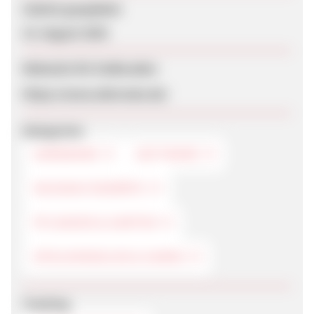
Zuletzt geupdatet
15. August 2025
Webseite für Endkunden
https://www.alternate.de/
Kategorien
HARDWARE
SOFTWARE
HAUSHALTSGERÄTE
PFLANZEN & GARTEN
SPIELKONSOLEN & GAMES
Tracking