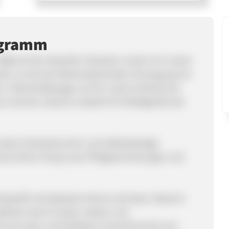
ogramm
ufgrund der aktuellen Situation nutzen wir unsere
tise, um bei der flächendeckenden Versorgung mit
 Gleichzeitig legen wir für unsere ArtwizzCare
an wie bei unserem Zubehör für Mobilgeräte der
 allem Endverbraucher und selbstständige
 des Online-Shops auch Pflegeeinrichtungen und
liesstoff und bedecken Mund und Nase. Dadurch
öpfchen durch Husten, Niesen und
hts auf Latex und Glasfasern hautschonend und