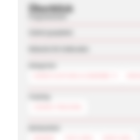
Überblick
Programmstart
Zuletzt geupdatet
Webseite für Endkunden
Kategorien
DIENSTLEISTUNG & GEWERBE
DRO
Tracking
COOKIE-TRACKING
Werbemittel
BANNER
TEXTLINKS
DEEPLINKS