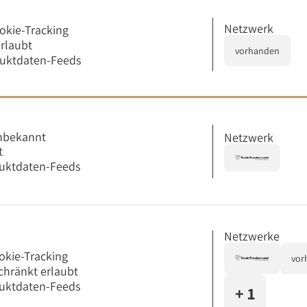
Netzwerk
okie-Tracking
erlaubt
vorhanden
duktdaten-Feeds
nbekannt
Netzwerk
t
uktdaten-Feeds
Netzwerke
okie-Tracking
vor
chränkt erlaubt
uktdaten-Feeds
+ 1