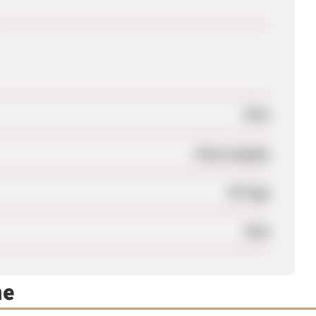
Nein
Keine Angabe
90 Tage
Nein
me