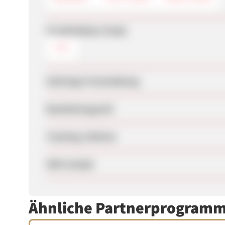
Produktdaten-Feeds
CSV
Sofortige Freischaltung
Bearbeitungszeit
Tracking-Lifetime
SEM erlaubt
Ähnliche Partnerprogram