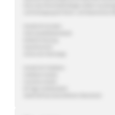
durch das Ohrenhakendesign einfach anzubrin
und Entsorgung der Mund- und Nasenschutz Ma
Vorteile für Kunden:
Hohe Qualitätsstandards
Einfache Nutzung
Hautschonend
Schutz der Atemwege
Vorteile für Publisher:
Cashback erlaubt
Incentive erlaubt
90 Tage Cookielaufzeit
30,00 EUR durchschnittlicher Warenkorb