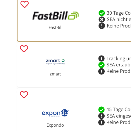
30 Tage Co
SEA nicht 
Keine Pro
FastBill
Tracking u
SEA erlaub
Keine Prod
zmart
45 Tage Co
SEA einges
Keine Prod
Expondo