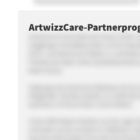
ArtwizzCare-Partnerpr
ArtwizzCare ist eine Marke der Artwizz GmbH. A
langjährigen Geschäftskontakte und ihre Exper
Mund- und Nasenschutz Masken zu unterstützen.
Produkte die selben hohen Qualitätsstandards 
Marke Artwizz.
Zielgruppe des ArtwizzCare Webshops sind vor
Pflegekräfte. Daneben beliefern wir außerhalb
Apotheken mit Mund-Nasen-Schutz Masken.
Unsere MNS Masken bestehen aus drei Lagen V
vermindern sie den Ausstoß von infektiösen Tr
Sprechen.Gleichzeitig sind sie dank des Verzic