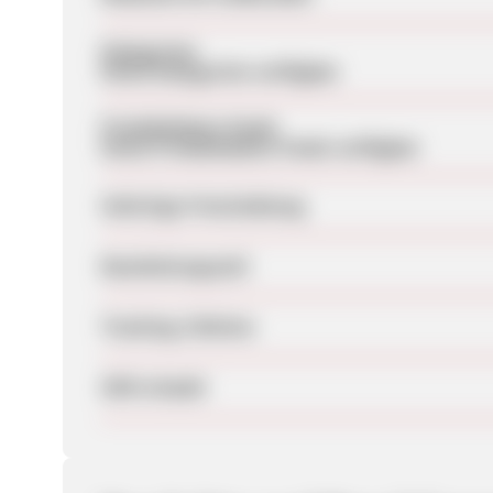
Kategorien
Keine Kategorien verfügbar
Produktdaten-Feeds
Keine Produktdaten-Feeds verfügbar
Sofortige Freischaltung
Bearbeitungszeit
Tracking-Lifetime
SEM erlaubt