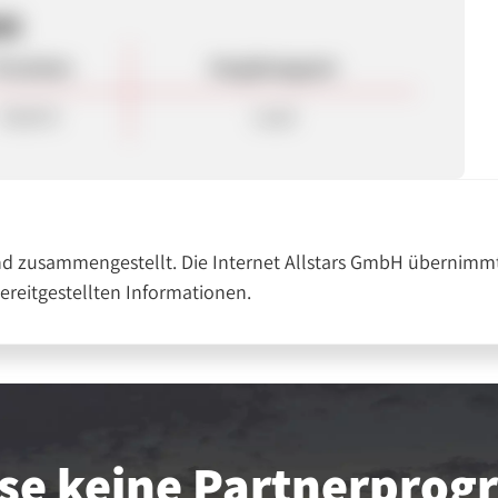
en
rovision
Vergütungsart
40,00 €
Lead
nd zusammengestellt. Die Internet Allstars GmbH übernimmt
bereitgestellten Informationen.
se keine Partner­pro