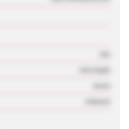
Nein
Keine Angabe
Session
Unbekannt