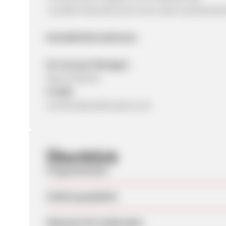
• Großes Potential durch eine stark wachsende
Kontaktinformationen:
Ihr Account Manager:
Marcel Richter
E-Mail:
mrichter@tradetracker.com
Überblick
Programmstart
Zuletzt geupdatet
Webseite für Endkunden