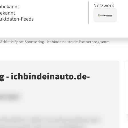
Netzwerk
nbekannt
bekannt
uktdaten-Feeds
Athletic Sport Sponsoring - ichbindeinauto.de-Partnerprogramm
g - ichbindeinauto.de-
den Sport
 Unternehmen, das für ein konkurrenzloses Auto-
t Sponsoring den Sport mit unschlagbaren