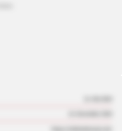
 Marke
21. Mai 2024
23. November 2024
https://ichbindeinauto.de/