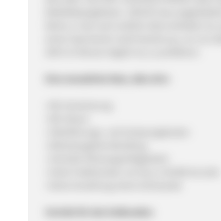
Mobilitätsangeboten: Jährlich top-ausgestatt
fahren, in der auch wirklich alles enthalten ist,
einem Sportverein reicht bereits aus, um von d
299 € im Monat möglich ist, zu profitieren.
Eine monatliche Rate, alles drin:
• Kfz-Versicherung
• Kfz-Steuer
• Überführungs- und Zulassungskosten
• Wintertaugliche Bereifung
• Schnelle Fahrzeugverfügbarkeit
• Hohe Freikilometer von bis zu 30.000 km/Jahr
• Keine Anzahlung, keine Schlussrate
Vorteile für den Endkunden: