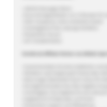
• Jährlich Neuwagen fahren
• Kurze Vertragslaufzeiten von 12 Monaten für m
• Volle Transparenz, keine versteckten Kosten
• Unschlagbares Preis-Leistungs-Verhältnis
• Persönlicher Service
• 24/7 Schadenhotline
Vorteile als Affiliate-Partner von Athletic Sp
• Zusammenarbeit mit einem etablierten und s
• Attraktive Lead-Vergütung für Neukunden-Ab
• Keine langen Wartezeiten durch reines CPL-M
• Durchgehend breites Auto-Abo-Angebot mit 
• Unschlagbare Top-Angebote für eine exklusiv
• Angebote für Privatkunden und Firmen
• Persönlicher Support und Hilfestellung