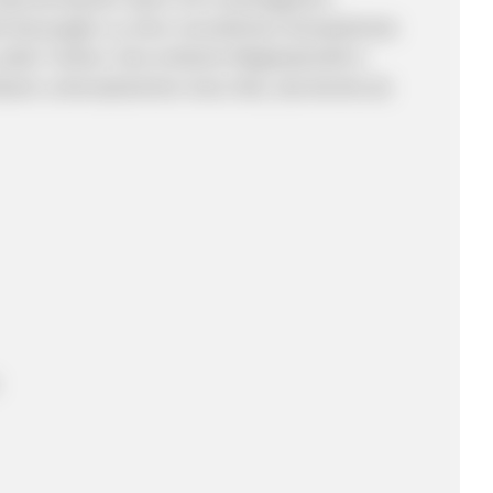
ete Neuwagen zu einer monatlichen Komplettrate
 außer Tanken. Eine einfache Mitgliedschaft in
iesem unkomplizierten Auto-Abo, das bereits ab