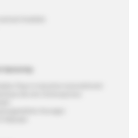
aximale Flexibilität
ort Sponsoring:
tabilen Player im deutschen Automobilmarkt
schlüsse über den Checkoutprozess
odell
gutausgestatteten Neuwagen
e Zielgruppe