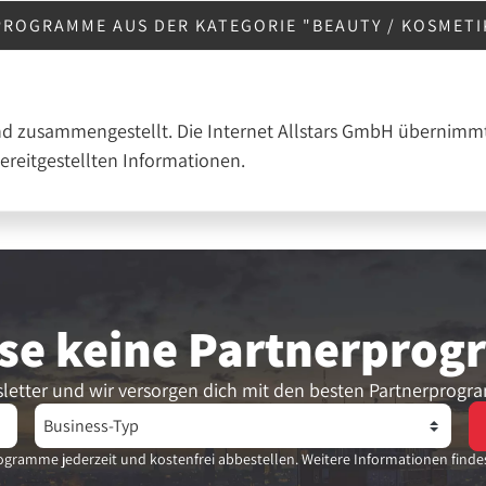
PROGRAMME AUS DER KATEGORIE "BEAUTY / KOSMET
nd zusammengestellt. Die Internet Allstars GmbH übernimmt
bereitgestellten Informationen.
se keine Partner­pro
letter und wir versorgen dich mit den besten Partnerprogr
gramme jederzeit und kostenfrei abbestellen. Weitere Informationen finde