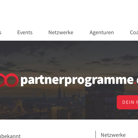
s
Events
Netzwerke
Agenturen
Coa
DEIN 
Netzwerke
nbekannt