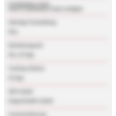
Produktdaten-Feeds
Keine Produktdaten-Feeds verfügbar
Sofortige Freischaltung
Nein
Bearbeitungszeit
Max. 56 Tage
Tracking-Lifetime
30 Tage
SEM erlaubt
Eingeschränkt erlaubt
Zusammenfassung