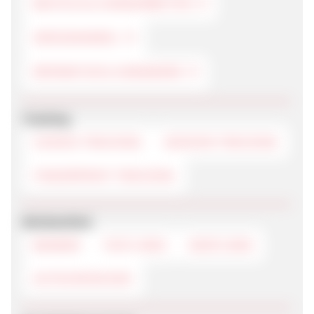
BASTELN & HANDARBEITEN
GROSSHANDEL
REPARATUR & HANDWERK
Tracking
COOKIE-TRACKING
SESSION-TRACKING
FINGERPRINT-TRACKING
Werbemittel
BANNER
TEXTLINKS
DEEPLINKS
GUTSCHEINCODE