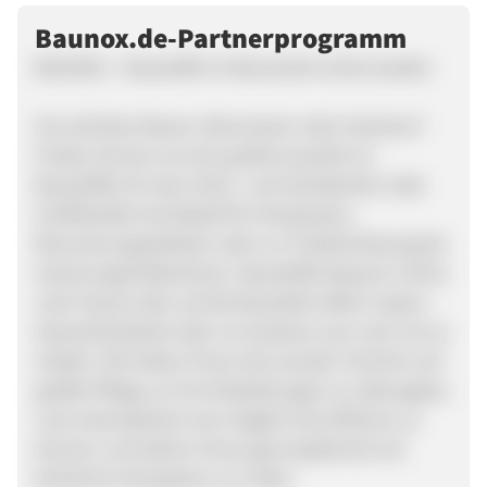
Baunox.de-Partnerprogramm
BAUNOX – Baustoffe im Baumarkt online kaufen
Sie möchten Bauen, Renovieren oder Sanieren?
Finden Sie bei uns eine große Auswahl an
Baustoffen für den Heim- und Handwerker oder
Großhändler bei Bedarf für Neubauten,
Renovierungsarbeiten oder zur Problemlösung bei
Sanierungsmaßnahmen. Baustoffe bequem online
nach Hause oder auf die Baustelle liefern lassen –
deutschlandweit oder ins Ausland, war noch nie so
einfach. Wir bieten Ihnen die neueste Technik und
größte Pflege um Ihre Bestellungen so reibungslos
und unkompliziert wie möglich durchführen zu
können und stehen Ihnen gerne jederzeit mit
fachlicher Kompetenz zur Seite.