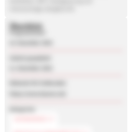
Deckfarben, WPC-Imprägnierung und
Intensivreiniger, Bangkirai Öl)
Überblick
Programmstart
10. Dezember 2018
Zuletzt geupdatet
11. Dezember 2018
Webseite für Endkunden
https://www.baunox.de/
Kategorien
HEIMWERKEN