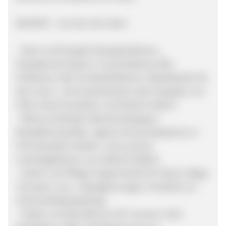
BAUNOX – ist noch viel mehr!
- Dach und Fassade (Fassadenbahnen,
Fassadenschrauben in verschiedenen RAL-
Farbtönen oder Sonderfarbtönen, Klebebänder für
den Innen- und Aussenbereich oder Fassaden von
SIGA, Knauf Insulation und Dörken Delta®)
- Wand und Boden (Revisionsklappen,
Randdämmstreifen, eigene Horizontalsperren in
Profi-Qualität, Parkett- und Laminat
Unterlagsbahnen von Geficell Gefitas)
- Garten und Pflege (Fugenmörtel für Steine, Wege,
Terrassen uvm., Imprägnierungen, Produkte zur
Schimmelbekämpfung)
- Farben und Öle (Baunox HS-Lasuren, Holz-