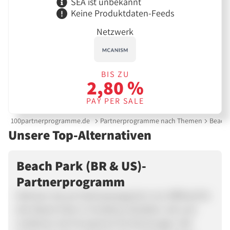
SEA ist unbekannt
Keine Produktdaten-Feeds
Netzwerk
BIS ZU
2,80 %
PAY PER SALE
100partnerprogramme.de
Partnerprogramme nach Themen
Beach 
Unsere Top-Alternativen
Beach Park (BR & US)-
Partnerprogramm
Nehmen Sie am Partnerprogramm von Affilired für
den Beach Park in Fortaleza, Brasilien, teil und
verdienen Sie Provisionen für Buchungen. Mit