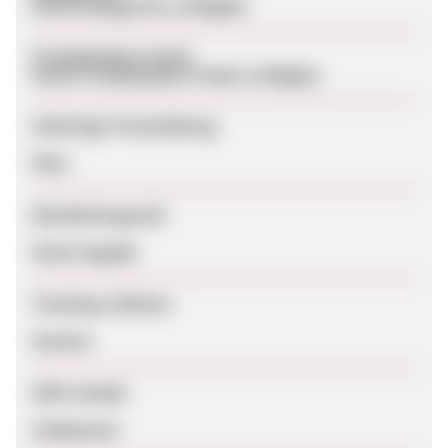
Keine Kategorien verfügbar
Produktdaten-Feeds
Keine Produktdaten-Feeds verfügbar
Sofortige Freischaltung
Nein
Bearbeitungszeit
Keine Angabe
Tracking-Lifetime
Session
SEM erlaubt
Unbekannt