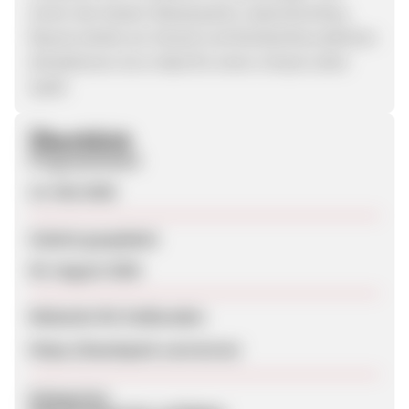
einem der besten Wasserparks Lateinamerikas,
Resorts direkt am Strand und familienfreundlichen
Attraktionen ist er ideal für einen Urlaub voller
Spaß.
Überblick
Programmstart
13. Mai 2026
Zuletzt geupdatet
05. August 2026
Webseite für Endkunden
https://beachpark.com.br/en/
Kategorien