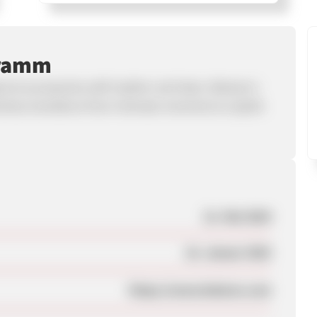
gramm
ie & accessories with leather and latex. Belarex's
eamless transitions from intimate moments to stylish
21. Mai 2024
16. Januar 2025
https://www.belarex.com