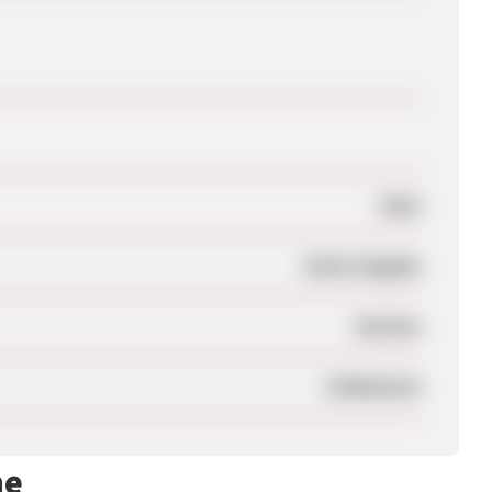
Nein
Keine Angabe
Session
Unbekannt
me