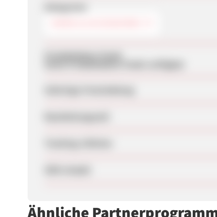
Kategorien
MODE & ACCESSOIRES
Produktdaten-Feeds
Keine Produktdaten-Feeds verfügbar
Sofortige Freischaltung
Bearbeitungszeit
Tracking-Lifetime
SEM erlaubt
Ähnliche Partnerprogram