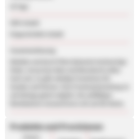
30 Tage
SEM erlaubt
Eingeschränkt erlaubt
Zusammenfassung
Beliebte und durch Filme bekannte hochwertige
Mode. Conversion Rate und Warenkorb sollen
hoch sein. Es gibt ständig Promotions für
Kunden und Partner. Eine Premiumeinstufung ist
auf Anfrage gleich möglich. Die auffälligen
Werbebanner konzentrieren sich auf die Marke.
Produkte und Provisionen
Unsere