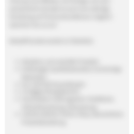
Achtung Top-Affiliates: Auf Anfrage und nach
persönlichem Kontakt ist auch eine sofortige
Einstufung auf Premiumkonditionen möglich!
Sprechen Sie uns an!
Belstaff Kundenvorteile im Überblick:
Attraktive und namhafte Produkte
Erstklassiger Qualitätsstandard, hochwertige
Materialien
Nur 5,00 EUR Versandkosten
14-tägiges Rückgaberecht
Verschiedene Zahlungsarten: Kreditkarte,
Sofortüberweisung, Überweisung
Userfreundlicher Online-Shop; übersichtliche
Produktdarstellung