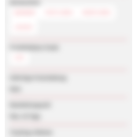
Werbemittel
BANNER
TEXTLINKS
DEEPLINKS
LOGOS
Produktdaten-Feeds
CSV
Sofortige Freischaltung
Nein
Bearbeitungszeit
Max. 42 Tage
Tracking-Lifetime