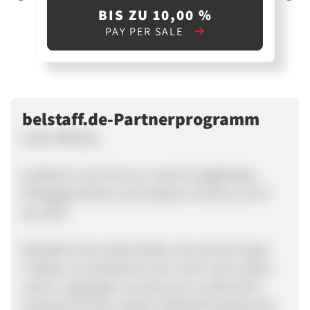
BIS ZU 10,00 %
PAY PER SALE
belstaff.de-Partnerprogramm
Liebe Affiliates,
profitieren auch Sie von unserer langjährigen
Erfolgsgeschichte und verdienen Sie bis zu 10 %
per Sale!
Belstaff ist eine starke Marke, die auf eine lange
Tradition zurückblicken kann und in den letzten
Jahren angesagter war denn je! In zahlreichen
Hollywood Filmen stehlen Belstaff Produkte den