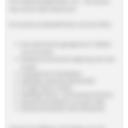
Ihre Verdienstmöglichkeiten: 8% – 10% Pay per
Sale auf den Netto-Warenwert!
Ihre Vorteile als Belstaff-Partner auf einen Blick:
Eine starke Brand, geprägt durch Tradition
und Innovation
Attraktive prozentuale Vergütung nach User-
Umsatz
Umfangreiche Produktdaten
Vielfältige, klickstarke Werbemittel
30 Tage Cookie-Laufzeit
Vielfältige Partner- und Kundenpromotions
Überdurchschnittliche Conversion-Rate
Überdurchschnittlich hoher Warenkorb