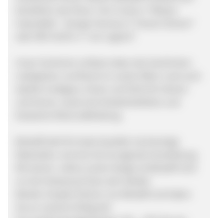
Darstellern die Show: Tom Cruise in “Mission
Impossible”, George Clooney in “Ocean’s Eleven”
oder Will Smith in “I am Legend”.
Unser Sortiment umfasst neben den berühmten
Lederjacken und Boots im coolen Biker-Look auch
stylishe Cardigans, Hosen und Shirts für Damen
und Herren, sowie eine Kinderkollektion und
klassische Motorradkleidung.
Belstaff steht für beste Qualität, hochwertige
Materialien und eine hervorragende Verarbeitung.
Mit seinem zeitlos coolen Design ist Belstaff nicht
nur bei Hollywood Stars sehr beliebt.
Werden Sie jetzt Partner von Belstaff und haben
Sie an unserem Erfolg teil!