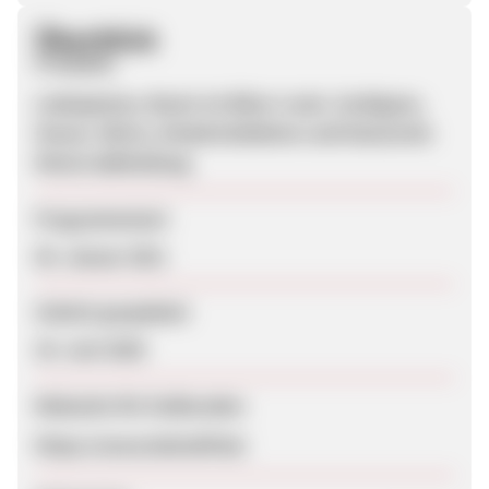
Überblick
Produkte
Lederjacken, Boots im Biker-Look, Cardigans,
Hosen, Shirts, Kinderkollektion und klassische
Motorradkleidung
Programmstart
05. Januar 2011
Zuletzt geupdatet
24. Juni 2020
Webseite für Endkunden
https://www.belstaff.de/