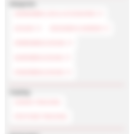
Kategorien
SONNENBRILLEN & ACCESSOIRES
SCHUHE
DESIGNER & MARKEN
HERRENBEKLEIDUNG
DAMENBEKLEIDUNG
KINDERBEKLEIDUNG
Tracking
COOKIE-TRACKING
POSTVIEW-TRACKING