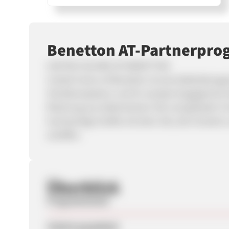
Benetton AT-Partnerpr
UNITED COLORS OF BENETTON
United Colors of Benetton ist eine Bekleidungsm
Strickkompetenz und ihr soziales Engagement b
Mischung aus italienischem Stil und globaler F
hochwertige Outfits mit dem Ziel, die Umwelt z
schaffen.
Überblick
Programmstart
Zuletzt geupdatet