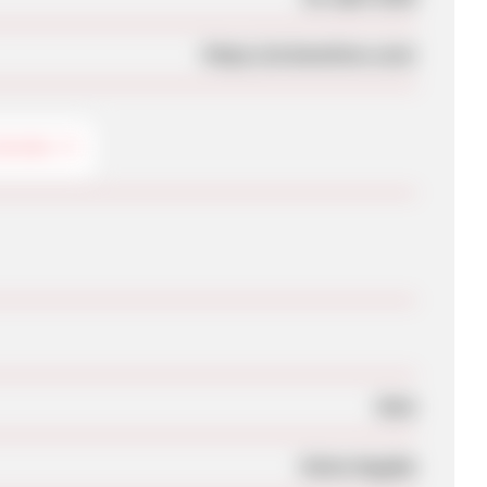
https://at.benetton.com/
IDUNG
Nein
Keine Angabe