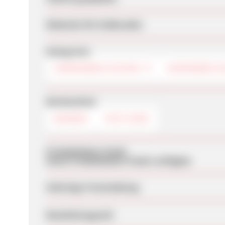
Webseite für Endkunden
Kategorien
HERRENBEKLEIDUNG
DAMENBEKLE
Werbemittel
BANNER
TEXTLINKS
Produktdaten-Feeds
Keine Produktdaten-Feeds verfügbar
Sofortige Freischaltung
Bearbeitungszeit