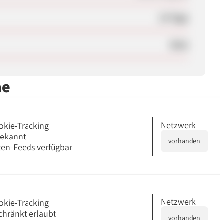
14 Tage
Nein
me
Netzwerk
okie-Tracking
bekannt
vorhanden
en-Feeds verfügbar
Netzwerk
okie-Tracking
chränkt erlaubt
vorhanden