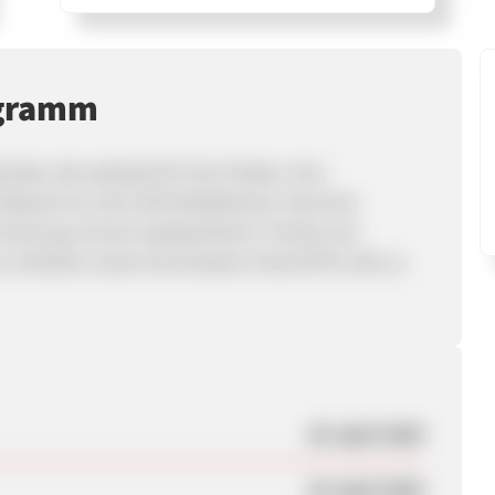
ogramm
arke, die weltweit für ihre Farben, ihre
ekannt ist. Die UCB-Kollektionen sind eine
orschung und sie repräsentieren Trends und
u schützen sowie eine bessere Zukunft für alle zu
28. April 2020
28. April 2020