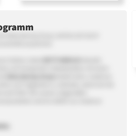
rogramm
der Betty Barclay Group, welches sich durch
uveränität auszeichnet.
ns Fashion, bietet
BETTY BARCLAY
aktuelle
lass und transportiert Lifestylewelten mit einem
der
Betty Barclay Group
besteht darin, modernes
ort und Tragbarkeit zu verbinden, damit sich die
d wohl fühlt. Mit unseren zeitgemäßen
zenzprodukten wird ein Gefühl von moderner
mms: