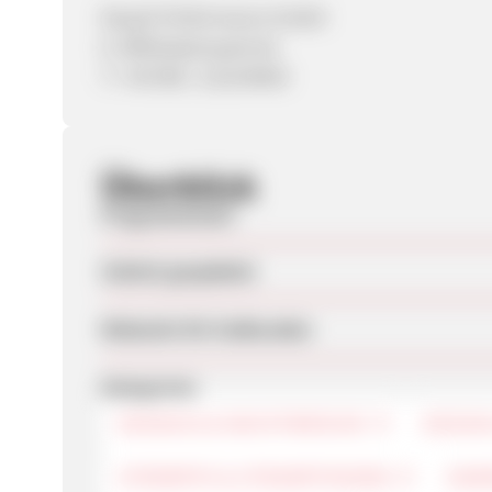
Nayoki Performance GmbH
E: affiliate@nayoki.de
T: +49 089 / 122234839
Überblick
Programmstart
Zuletzt geupdatet
Webseite für Endkunden
Kategorien
DESSOUS & NACHTWÄSCHE
DESIGN
STRÜMPFE & STRUMPFHOSEN
DAM