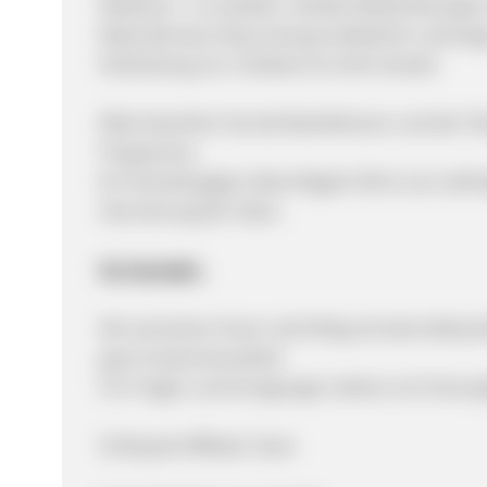
Redirects - zu schalten. Direkte Weiterleitung
Betty Barclay-Shop sind grundsätzlich untersag
Einbindung von Toolbars ist nicht erlaubt
Bitte beachten Sie die Restriktionen und die T
Programms.
Ein Verstoß gegen diese Regeln führt zum sof
Stornierung der Sales.
Ihr Kontakt:
Wir wünschen Ihnen viel Erfolg mit dem Betty 
gute Zusammenarbeit.
Für Fragen und Anregungen stehen wir Ihnen je
IhrNayoki Affiliate Team