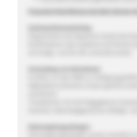
Programm-Restriktionen des Betty Barclay 
Suchmaschinenmarketing:
Eingeschränkt nach Absprache erlaubt (kein Br
Kombinationen oder Variationen der Brands (in
als Anzeige- und Ziel-URL verwendet werden.
Verwendung von Gutscheinen:
Es dürfen nur über AWIN zur Verfügung gestel
Abgelaufene Gutscheine müssen gelöscht werden 
ausreichend.
Transaktionen mit nicht freigegebenen Gutsch
Gutschein, Geburtstagsgutscheine, Beileger- Gu
Nachvergütungsanfragen:
Nachvergütungsanfragen müssen innerhalb von 