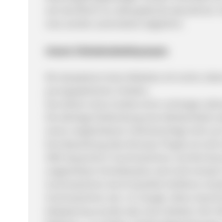
sich das Recht vor, diese jederzeit abzulehnen.
sind, werden automatisch abgelehnt.
Unsere Teilnahmebedingungen:
Wir akzeptieren keine Websites mit rechts-/sit
pornographischen Inhalten.
Das Setzen eines Cookies ohne vorherigen aktiven
Die alleinige Einblendung eines Werbemittels od
einem vergleichbaren InAd berechtigt nicht zu
Eine Bewerbung über Browser-Plugins ist nicht
SEM: Keywords in Suchmaschinen und die Nut
vergleichbare Schreibweisen sind nicht erlaubt
Suchmaschinen durch bezahlte Verfahren erlaub
Suchmaschinen wie z. B. Google, Yahoo Search
bettybarclay.com/de oder einer direkten Ziel-U