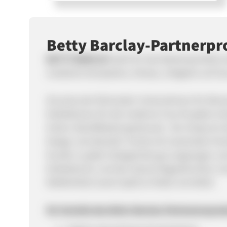
Betty Barclay-Partnerp
BETTY BARCLAY
steht für das Markenportfolio 
modische Kompetenz, Niveau, Zeitgeist und So
Als eines der führenden Unternehmen für Wome
Kollektionen für die moderne Frau für jeden An
hohen Identifikationspotenzial. Der Anspruch 
Design und aktuelle Trends mit maximalem Komf
Kundin zu jeder Gelegenheit gut angezogen un
Kollektionen und den darauf abgestimmten Li
Weiblichkeit sowie Spaß an Mode vermittelt.
Ihr Vorteile des Betty Barclay Partnerprogra