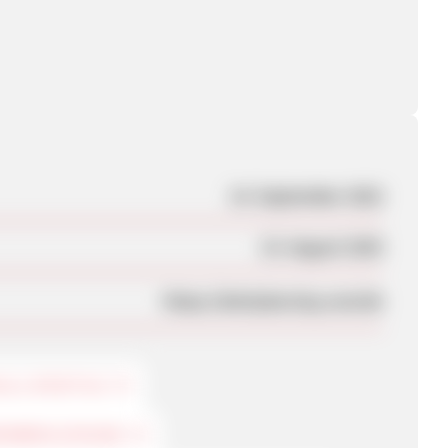
14. September 2022
15. August 2025
https://bettybarclay.com/de
 & LIFESTYLE
ENBEKLEIDUNG