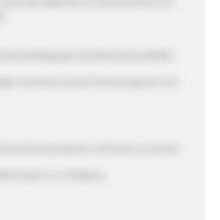
en (auch über Redirects) von Suchmaschinen zum
t.
eilnahmebedingungen des Betty Barclay Affiliate
ortigen Ausschluss aus dem Partnerprogramm und
Barclay Partnerprogramm und freuen uns auf eine
derzeit gerne zur Verfügung.