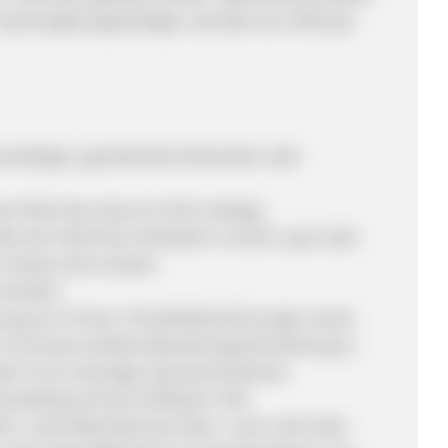
 Nachvergütungsanfragen, die älter als 3 Monate
tenwidrigen, gewaltverherrlichenden oder
 Klick des Users ist nicht zulässig.
er der Aufruf der Startseite in einem Layer oder
m Setzen des Cookies.
 erlaubt!
zung von Firmen-/Produktbezeichnungen sowie
. Es ist keine direkte Bewerbung/Vermarktung in
t. Es ist untersagt, Sponsored Ads bei
marketing mit der sichtbaren URL
RL in den Betty Barclay-Shop - auch nicht über