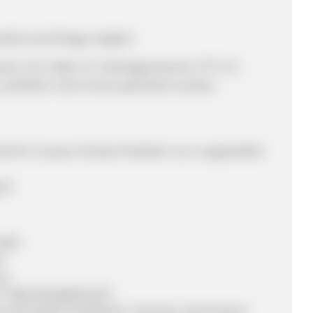
ttel auf Anfrage möglich
er (z.B. Safari 12 Trackingprotection ITP 2.2),
aufzeiten nicht immer garantiert werden.
le für Coupon & Deals Publisher (nur ausgewählte
ich
Welt
t
au
14 Tage Rückgaberecht
ung, PayPal, Kreditkarte, Vorkasse, Nachnahme