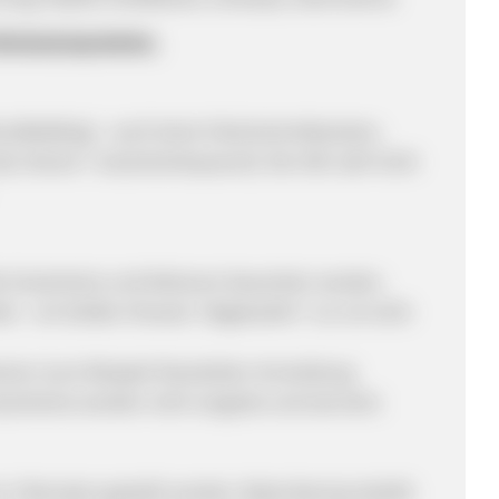
Partnerprogramms:
andbidding) - auch keine Falschschreibweisen,
sb. Brand + Gutscheinkeyword). Die URL darf nicht
lte Gutscheine und Aktionen beworben werden.
- ein bloßer Hinweis "abgelaufen" o.ä. ist nicht
einen (zum Beispiel Newsletter-Anmeldung
tscheine) werden nicht vergütet und storniert.
3 Monaten gestellt werden. Betty Barclay behält