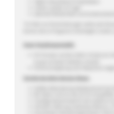
Täglich aktualisierte Produktdaten
Cookie Laufzeit: 30 Tage*
saisonale Werbemittel und Sonderwerbemi
*Im Falle von Einschränkungen seitens der Brows
können die im Programm hinterlegten Cookie-L
Unser Vergütungsmodell:
5% Provision auf den Netto-Umsatz pro Sa
Coupon & Deals Publisher erlaubt)
Premiumvergütung nach Absprache mögl
Vorteile des Betty Barclay Shops:
Größter Betty Barclay Kleiderschrank der 
Wir haben rund um die Uhr für Sie geöffne
Trendige Damenmode für die moderne Fr
Schnelle Lieferung, kostenlose Retoure, 
Verschiedene Bezahlmöglichkeiten: Rechn