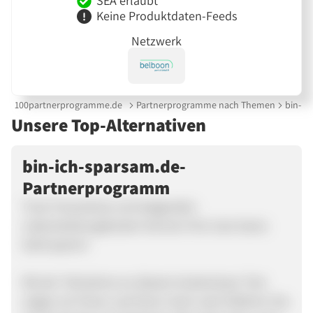
SEA erlaubt
Keine Produktdaten-Feeds
Netzwerk
100partnerprogramme.de
Partnerprogramme nach Themen
bin-ic
Unsere Top-Alternativen
bin-ich-sparsam.de-
Partnerprogramm
Trotz Finanzkrise und steigenden
Lebenshaltungskosten können Ihre User bares
Geld sparen!
Mit der Teilnahme an diesem kostenlosen Test
zeigen wir Ihnen und Ihren Usern wie! Erfahren Sie,