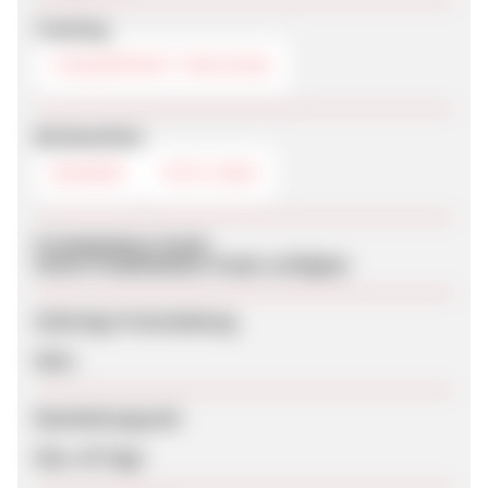
Tracking
FINGERPRINT-TRACKING
Werbemittel
BANNER
TEXTLINKS
Produktdaten-Feeds
Keine Produktdaten-Feeds verfügbar
Sofortige Freischaltung
Nein
Bearbeitungszeit
Max. 45 Tage