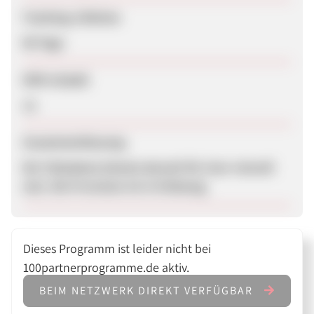
Tracking-Lifetime
90 Tage
SEM erlaubt
Ja
Zusammenfassung
Die Teilnahme könnte derzeit für User reizvoll
sein. Die Provision ist in Ordnung.
Dieses Programm ist leider nicht bei
100partnerprogramme.de aktiv.
BEIM NETZWERK DIREKT VERFÜGBAR