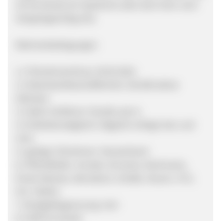
ob Sie bereits ein Sparfuchs oder doch eher noch
shoppingsüchtig sind.
Rahmenbedingungen:
1.) Teilnahmeschluss: 30.04.2010
2.) Datenbankbeschaffenheit: 310.000 aktive
Adressen
3.) OptIn Verfahren: Double opt in
4.) Dublettenabgleich: Abgleich erfolgt inter und
intra
5.) gültige Teilnehmer: Deutschland
6.) Pflichtfelder: Anrede, Vorname, Nachname,
Email-Adresse, Geb.datum, Straße, Hausnr., PLZ,
Ort, Telefon
7.) Budgetbegrenzung: nein
8.) SEM ist erlaubt