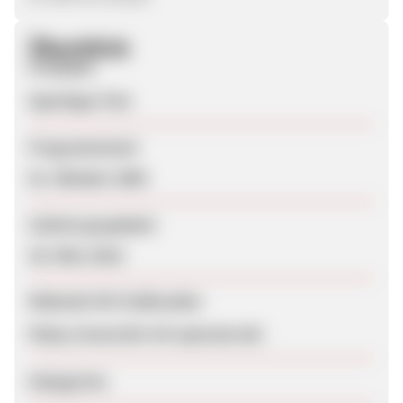
Überblick
Produkte
Spartipps-Test
Programmstart
01. Oktober 2009
Zuletzt geupdatet
30. März 2010
Webseite für Endkunden
https://www.bin-ich-sparsam.de/
Kategorien