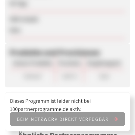
90 Tage
SEM erlaubt
Nein
Produkte und Provisionen
Unsere Produkte
Provision
Vergütungsart
Verkauf
4,00 %
Sale
Dieses Programm ist leider nicht bei
100partnerprogramme.de aktiv.
BEIM NETZWERK DIREKT VERFÜGBAR