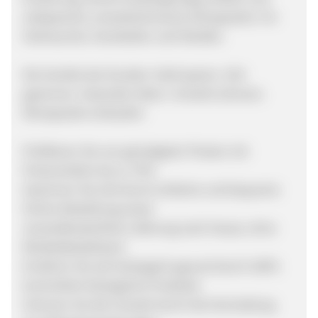
zeitsparend, umweltschonend, klimapositiv. Für
Verbraucher, Verarbeiter und Händler.
Die Vorteile der Kunden: Geld sparen. Zeit
gewinnen. Gesünder leben. Umwelt schonen.
Klimapositiv einkaufen
Profitieren Sie von günstigsten Preisen mit
Preisvorteilen bis zu 70%
Gewinnen Sie Zeit durch einfache und bequeme
Online-Bestellung sowie
versandkostenfreie Lieferung nach Hause, ohne
Mindestbestellwert
Ernähren Sie sich biologisch gesund durch 100%
kontrolliert biologische Produkte
Schonen Sie die Umwelt durch die Vermeidung