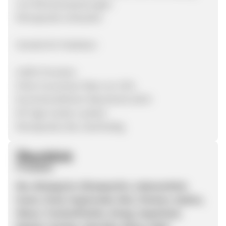
von Kleinstverpackungen
Klimapositiv einkaufen
Vorteile für Publisher:
4,00% Provision
Hohe Conversion Rate von 25%
Durchschnittlicher Warenkorb 100 €
90 Tage Cookie Laufzeit
Klimapositiv, Bio, Nachhaltig
Überblick
Produkte
Bio, Biologisch, Klimapositiv, Lebensmittel,
Essen, Food, Urgetreude, Reis, Flocken, Saaten,
Nüsse, Trockenfrüchte, Honig, Superfood,