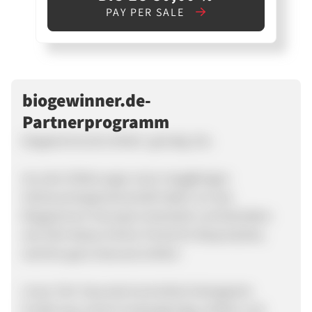
PAY PER SALE
biogewinner.de-
Partnerprogramm
biogewinner.de einfach. günstig. bio.
Aus den Erfahrungen einer langjährigen
Verbrauchergemeinschaft haben wir das
Biogewinner-Konzept entwickelt und betreiben
seit 2014 dieses Online-Portal für Bioprodukte,
welches ganz bewusst einfach
Unser Ziel: Gesunde kontrolliert biologische
Ernährung, extrem kostengünstig, einfach und