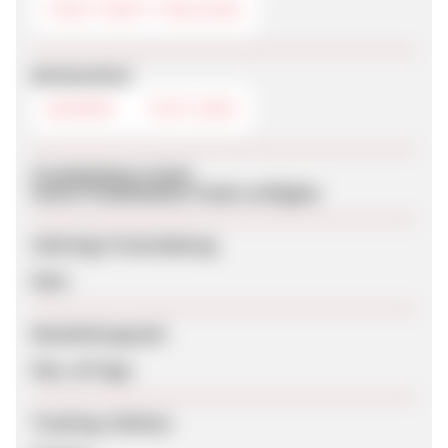
FIRST PARTY TRACKING
Werbemittel
BANNER
TEXTLINKS
Produktdaten-Feeds
Keine Produktdaten-Feeds verfügbar
Sofortige Freischaltung
Nein
Bearbeitungszeit
Max. 28 Tage
Tracking-Lifetime