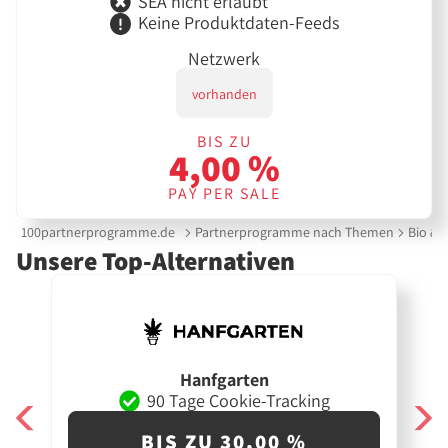
SEA nicht erlaubt
Keine Produktdaten-Feeds
Netzwerk
vorhanden
BIS ZU
4,00 %
PAY PER SALE
100partnerprogramme.de
Partnerprogramme nach Themen
Bio & 
Unsere Top-Alternativen
Hanfgarten
90 Tage Cookie-Tracking
BIS ZU 30,00 %