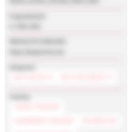
Backen, Kochen, Getreide, Nüsse, Mehl
Programmstart
17. März 2023
Webseite für Endkunden
https://biogewinner.de/
Kategorien
BIO & NATUR
BIO & NATURKOST
Tracking
COOKIE-TRACKING
FINGERPRINT-TRACKING
RETARGETING