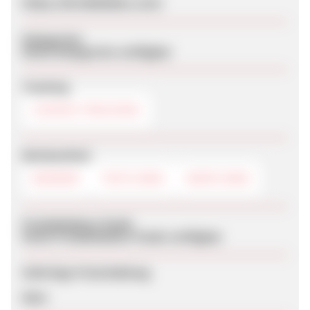
https://de.blablabus.com/
Kategorien
Keine Kategorien verfügbar
Tracking
COOKIE-TRACKING
Werbemittel
BANNER
TEXTLINKS
DEEPLINKS
Produktdaten-Feeds
Keine Produktdaten-Feeds verfügbar
Sofortige Freischaltung
Nein