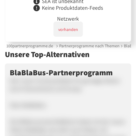
SEA ist unbekannt
Keine Produktdaten-Feeds
Netzwerk
vorhanden
100partnerprogramme.de
Partnerprogramme nach Themen
BlaBl
Unsere Top-Alternativen
BlaBlaBus-Partnerprogramm
Dein neuer Fernbusanbieter für günstiges Reisen
durch Deutschland und Europa.
Über BlaBlaBus
Die Mitfahrzentrale BlaBlaCar bietet mit der neuen
Marke BlaBlaBus ab sofort auch Reisen mit