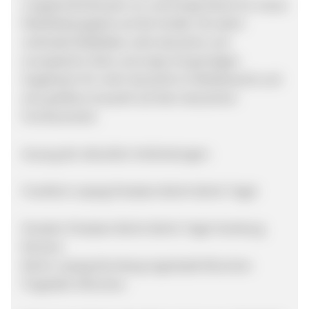
Langstreckenbussen an und bringt damit ein neues
Mobilitätsangebot auf die Straße. Ab sofort
verbindet BlaBlaBus viele deutsche und
europäische Ziele und sorgt mit günstigen
Angeboten für mehr Dynamik im Wettbewerb und
eine größere Auswahl auf dem deutschen
Fernbusmarkt.
Auszug der aktuellen Verbindungen:
Frankfurt Leipzig Potsdam Berlin Berlin Tegel
Dresden Potsdam Berlin Berlin Tegel Hamburg
Bremen
Berlin Leipzig Nürnberg Ingolstadt München
Flughafen München