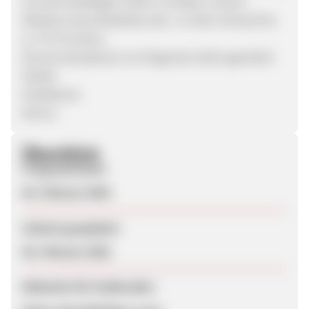
auf alle bestätigten Netto-Umsätze unserer
Website (www.blablabus.de). Je Sale/ Verkauf bis
zu 7% Provision.
Derzeit akzeptieren wir folgende Zahlungsmittel:
PayPal
Kreditkarte
Klarna
Überblick
Programmstart
05. Februar 2020
Zuletzt geupdatet
05. Februar 2020
Webseite für Endkunden