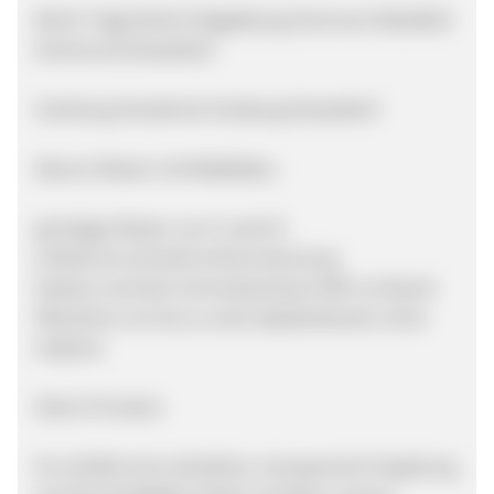
Berlin Tegel Berlin Magdeburg Hannover Bielefeld
Dortmund Düsseldorf
Hamburg Osnabrück Duisburg Düsseldorf
Warum Reisen mit BlaBlaBus
günstiges Reisen von A nach B
einfache & schnelle Online-Buchung
bestens vernetzt mit kostenlosem WiFi an Board
Mitnahme von bis zu zwei Gepäckstücken ohne
Aufpreis
Deine Provision
Du erhältst eine attraktive, transparente Vergütung