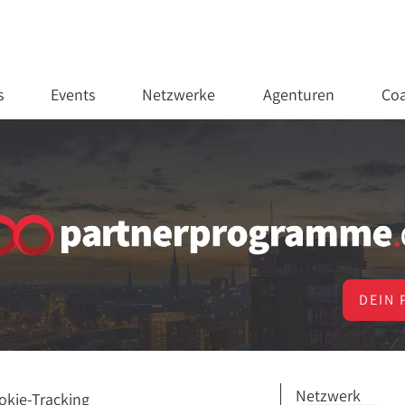
s
Events
Netzwerke
Agenturen
Coa
DEIN 
Netzwerk
okie-Tracking