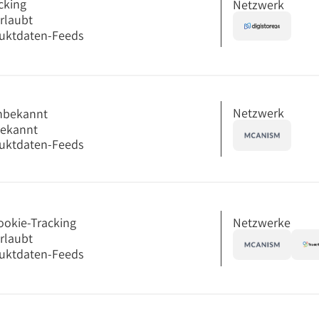
cking
Netzwerk
erlaubt
uktdaten-Feeds
Netzwerk
nbekannt
bekannt
uktdaten-Feeds
Netzwerke
ookie-Tracking
erlaubt
uktdaten-Feeds