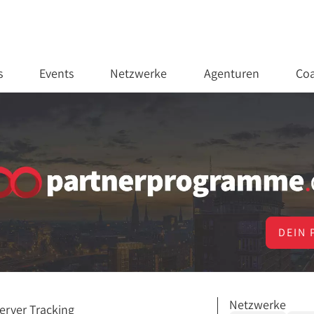
s
Events
Netzwerke
Agenturen
Coa
DEIN 
Netzwerke
erver Tracking