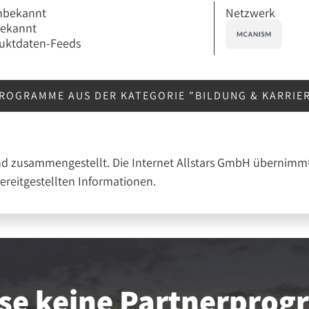
Netzwerk
nbekannt
bekannt
uktdaten-Feeds
ROGRAMME AUS DER KATEGORIE "BILDUNG & KARRIE
nd zusammengestellt. Die Internet Allstars GmbH übernimmt
bereitgestellten Informationen.
se keine Partner­pro