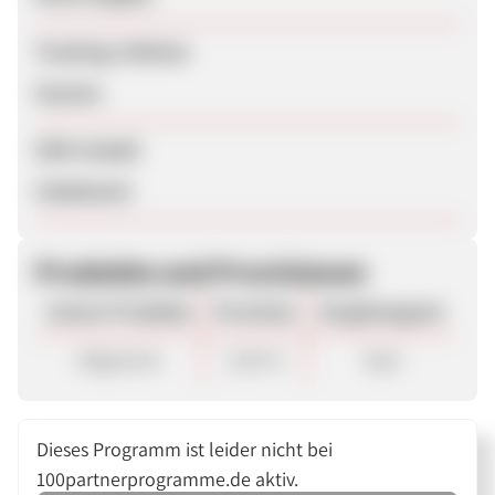
Tracking-Lifetime
Session
SEM erlaubt
Unbekannt
Produkte und Provisionen
Unsere Produkte
Provision
Vergütungsart
Allgemein
3,50 %
Sale
Dieses Programm ist leider nicht bei
100partnerprogramme.de aktiv.