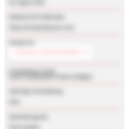
05. August 2026
Webseite für Endkunden
https://br.bluettipower.com/
Kategorien
TECHNIK & ENTERTAINMENT
Produktdaten-Feeds
Keine Produktdaten-Feeds verfügbar
Sofortige Freischaltung
Nein
Bearbeitungszeit
Keine Angabe