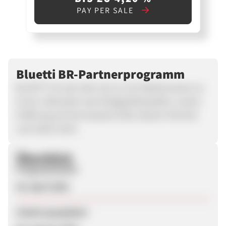
PAY PER SALE
Bluetti BR-Partnerprogramm
BLUETTI ist viel mehr als nur ein Markenname; es
ist ein Lebensstil, eine Designphilosophie, unsere
Hoffnung auf eine bessere Erde, blauen Himmel
und vieles mehr.
Überblick
Programmstart
28. April 2026
Zuletzt geupdatet