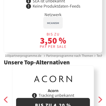
SEA ist unbekannt
Keine Produktdaten-Feeds
Netzwerk
BIS ZU
3,50 %
PAY PER SALE
100partnerprogramme.de
Partnerprogramme nach Themen
Techni
Unsere Top-Alternativen
Acorn
Tracking unbekannt
BIS ZU 4,20 %