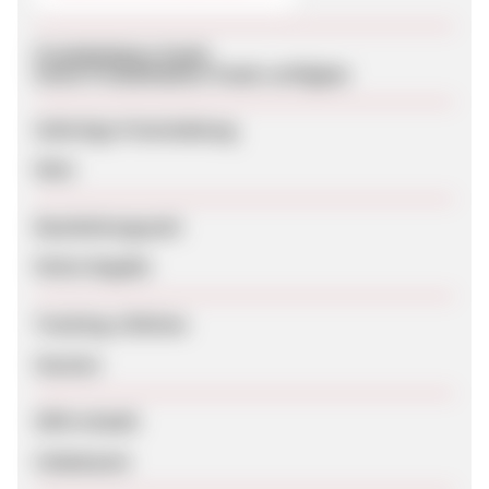
Produktdaten-Feeds
Keine Produktdaten-Feeds verfügbar
Sofortige Freischaltung
Nein
Bearbeitungszeit
Keine Angabe
Tracking-Lifetime
Session
SEM erlaubt
Unbekannt