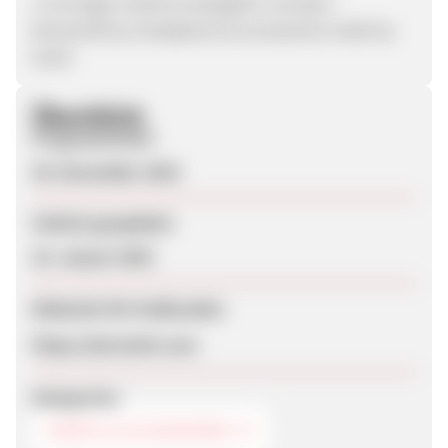
• A lovingly mother & daughter concept •
Extraordinary headpieces & accessories made by
hand
Überblick
Programmstart
30. November 2023
Zuletzt geupdatet
16. Januar 2025
Webseite für Endkunden
https://borisetti.com
Kategorien
MODE & ACCESSOIRES