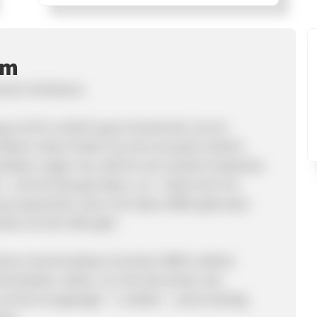
mm
uten Kultstatus:
 und ihn wirklich gerne beschenkt, als ein
diesen Seiten finden Sie eine Auswahl wirklich
kideen zeigen Sie, daß Sie sich wirklich Gedanken
` schnell besorgt haben, um `bloß nicht mit
 ist garantiert, denn Sie haben BRES gefunden
dwo auf der Welt gibt.
ierten Geschenkideen brachten BRES vielfach
henkideen zählen z.B. die Sterntaufe, das
 die einzigartigen `Lordtitel`, sowie ständig