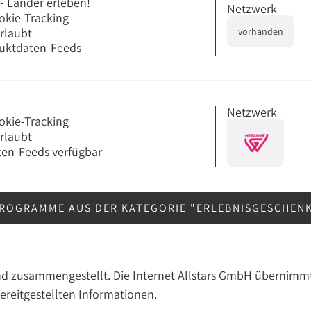
- Länder erleben!
Netzwerk
okie-Tracking
erlaubt
vorhanden
uktdaten-Feeds
Netzwerk
okie-Tracking
erlaubt
en-Feeds verfügbar
ROGRAMME AUS DER KATEGORIE "ERLEBNISGESCHEN
nd zusammengestellt. Die Internet Allstars GmbH übernimmt
bereitgestellten Informationen.