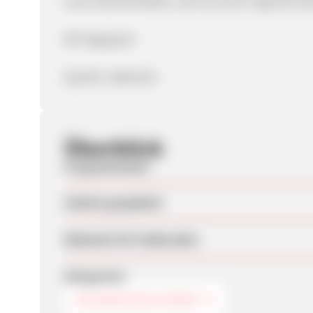
neue Geschenkideen, die Sie sonst nirgends fin
Mit Pagepeel!
(Quelle: adbutler)
Überblick
Programmstart
Zuletzt geupdatet
Webseite für Endkunden
Kategorien
ERLEBNISGESCHENKE