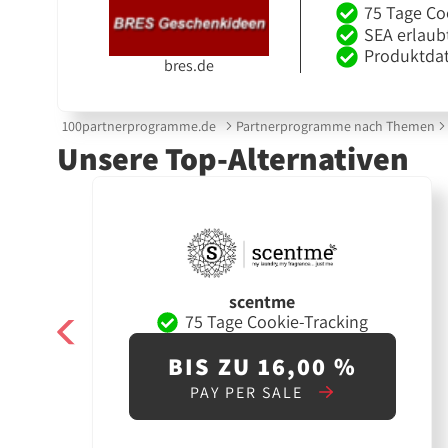
75 Tage Co
SEA erlaub
Produktdat
bres.de
100partnerprogramme.de
Partnerprogramme nach Themen
Unsere Top-Alternativen
scentme
75 Tage Cookie-Tracking
BIS ZU 16,00 %
PAY PER SALE