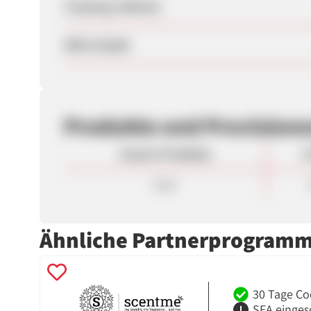
Tracking-Lifetime
SEM erlaubt
Produkte und Provision
Unsere Produkte
P
Sale
Ähnliche Partnerprogram
30 Tage Co
SEA einges