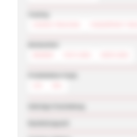
Tracking
COOKIE-TRACKING
FINGERPRINT-TRA
Werbemittel
BANNER
TEXTLINKS
DEEPLINKS
Produktdaten-Feeds
CSV
XML
Sofortige Freischaltung
Bearbeitungszeit