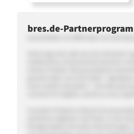
bres.de-Partnerprogra
Geschenkideen von BRES haben seit 1999 absol
Nichts zeigt mehr, daß man einen Menschen mag
einfallsreiches und persönliches Geschenk. Auf 
schöner Produkte. Mit personalisierten Geschen
gemacht haben und nicht einfach `irgendetwas
leeren Händen dazustehen`. Eine Überraschung
und damit ein Angebot, welches es sonst nirgen
Innovative Produkte im Bereich der personalis
prämierten Angebote in die Presse. Zu den Gesc
Mondgrundstück, die echten Sternschnuppen und