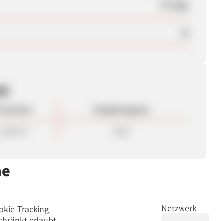
75 Tage
Ja
en
rovision
Vergütungsart
15,00 %
Sale
me
Netzwerk
okie-Tracking
chränkt erlaubt