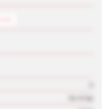
CKING
Ja
Max. 45 Tage