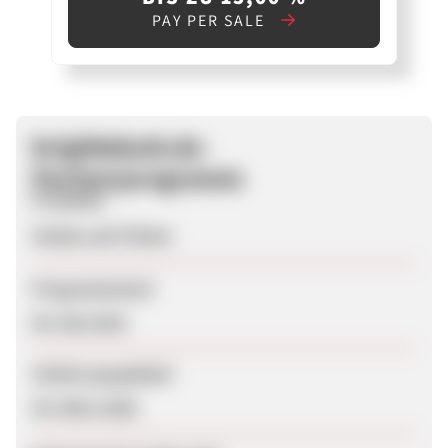
PAY PER SALE
brigittebutt.de-
Partnerprogramm
Produkte
Schals und Tücher
Programmstart
04. Mai 2015
Zuletzt geupdatet
30. März 2020