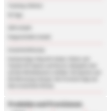
Tracking-Lifetime
90 Tage
SEM erlaubt
Eingeschränkt erlaubt
Zusammenfassung
Hochwertiger Shop für Schals, Tücher und
Taschen für Damen und Herren. Beispiele sind
auf den Werbebannern sichtbar. Die Quoten und
die Betreuung sind gut. Die Provision liegt auf
dem erwarteten Niveau.
Produkte und Provisionen