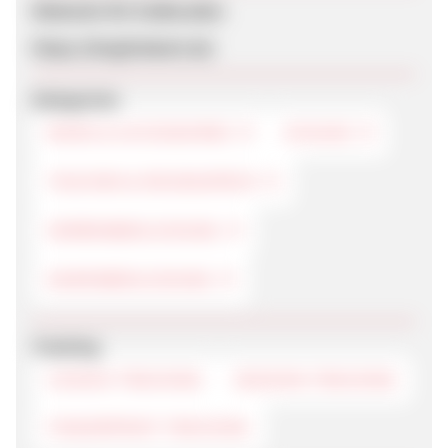
Webseite für Endkunden
https://brigittebutt.de/
Kategorien
MODE & ACCESSOIRES
SCHUHE
TASCHEN & REISEGEPÄCK
HERRENBEKLEIDUNG
DAMENBEKLEIDUNG
Tracking
COOKIE-TRACKING
SESSION-TRACKING
FINGERPRINT-TRACKING