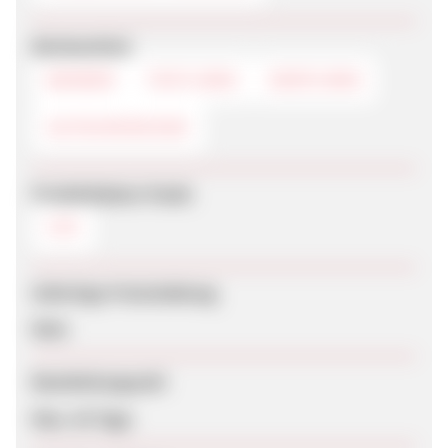
Werbemittel
BANNER
TEXTLINKS
DEEPLINKS
GUTSCHEINCODE
Produktdaten-Feeds
CSV
Sofortige Freischaltung
Nein
Bearbeitungszeit
Max. 42 Tage