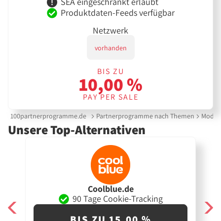
SEA eingeschränkt erlaubt
Produktdaten-Feeds verfügbar
Netzwerk
vorhanden
BIS ZU
10,00 %
PAY PER SALE
100partnerprogramme.de
Partnerprogramme nach Themen
Mode &
Unsere Top-Alternativen
Coolblue.de
90 Tage Cookie-Tracking
BIS ZU 15,00 %