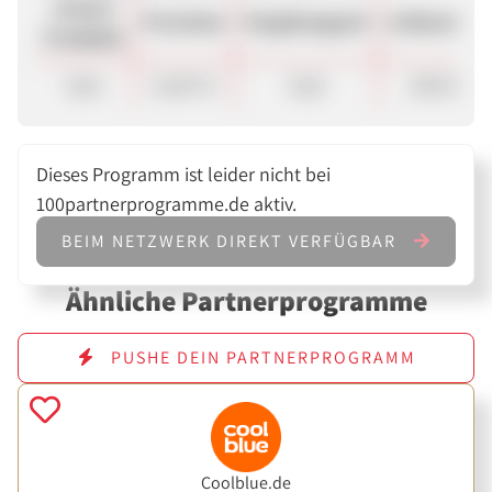
Unsere
Provision
Vergütungsart
ø Warenkor
Produkte
Sale
10,00 %
Sale
200.00 €
Dieses Programm ist leider nicht bei
100partnerprogramme.de aktiv.
BEIM NETZWERK DIREKT VERFÜGBAR
Ähnliche Partnerprogramme
PUSHE DEIN PARTNERPROGRAMM
Coolblue.de