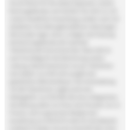
Sie als Partner für die weitere Expansion unseres
Buchungsdienstes und möchten Sie nicht nur mit
unserer bewährten Anwendung, sondern auch mit
attraktiven Vermittlungskonditionen überzeugen.
Alle Kunden legen schon zu Beginn der Nutzung
des Buchungsdienstes die maximale
Teilnehmerzahl ihres Events fest. Diese Zahl ist
auch Grundlage für die Abrechnung unserer
Leistung. Aktuell berechnen wir pro Teilnehmer
eine Gebühr von EUR 2,49 zuzüglich der
gesetzlichen Mehrwertsteuer. Eine Veranstaltung
mit 200 Teilnehmern ergibt somit eine
Nettogebühr von EUR 498. Bei einer erfolgreichen
Vermittlung zahlen wir Ihnen eine Provision von 12
Prozent, was im genannten Beispiel eine
Auszahlung von EUR 59,76 netto für Sie bedeutet.
Zusätzlich erhalten Sie eine Gutschrift über einen