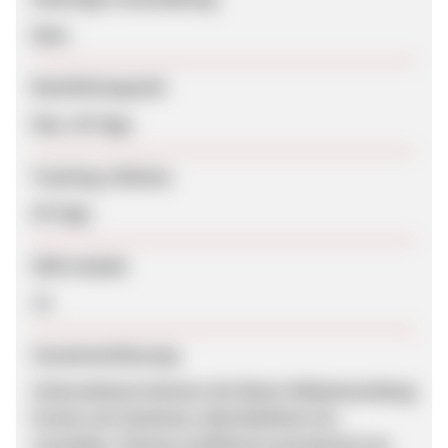
Nein
Bearbeitungszeit
Max. 56 Tage
Tracking-Lifetime
45 Tage
SEM erlaubt
Ja
Zusammenfassung
Unternehmen können mit dieser Webanwendung
Events wie Seminare, Betriebsfeste etc.
verwalten. Partner profitieren prozentual von