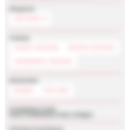
Kategorien
SOFTWARE
Tracking
COOKIE-TRACKING
SESSION-TRACKING
FINGERPRINT-TRACKING
Werbemittel
BANNER
TEXTLINKS
Produktdaten-Feeds
Keine Produktdaten-Feeds verfügbar
Sofortige Freischaltung