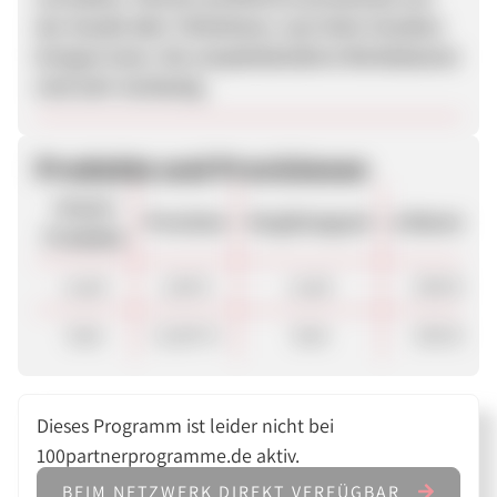
der Anzahl aller Teilnehmer, was hohe Umsätze
bringen kann. Die unspektakulären Werbebanner
sind sehr textlastig.
Produkte und Provisionen
Unsere
Provision
Vergütungsart
ø Warenkor
Produkte
Lead
1,00 €
Lead
100.00 €
Sale
12,00 %
Sale
100.00 €
Dieses Programm ist leider nicht bei
100partnerprogramme.de aktiv.
BEIM NETZWERK DIREKT VERFÜGBAR