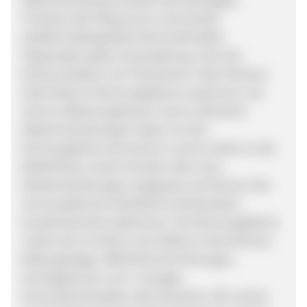
Prozesse oder Ressourcen und erlaubt
plattformübergreifend die komfortable
Organisation jeder Veranstaltung. Auch die
Kommunikation mit Teilnehmern oder Partnern
läuft direkt im Buchungsdienst zusammen und
wird so effizient gesteuert. Durch zahlreiche
Weiterentwicklungen haben wir den
Buchungsdienst seit seinem Launch weiter an die
Bedürfnisse unserer Kunden oder neue
Marktentwicklungen angepasst und können den
Service jederzeit individuell auf besondere
Kundenwünsche abstimmen. Der Buchungsdienst
richtet sich an kleine und mittlere Unternehmen,
Bildungsträger, öffentliche Einrichtungen,
Eventagenturen und –manager,
Personalentscheider oder Dozenten. Wir suchen