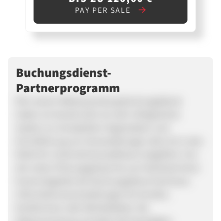
PAY PER SALE
Buchungsdienst-
Partnerprogramm
Mit unserer Webanwendung Buchungsdienst
haben wir bereits 2011 ein sehr erfolgreiches
System zur kompletten Organisation und
Durchführung von Veranstaltungen aller Art in den
Markt für Unternehmenssoftware eingeführt. Von
der ersten Planungsphase bis zum Nachlauf eines
Events begleitet der Buchungsdienst Seminare,
Informationsveranstaltungen für Kunden,
Konferenzen oder Betriebsfeste. Die
Webanwendung verwaltet alle benötigten