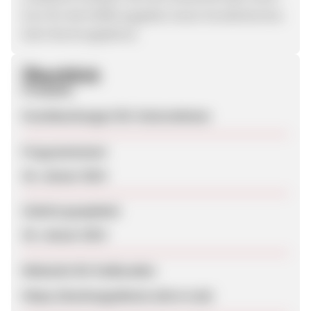
Euro für die Eröffnung jedes neuen Kundenkontos
beim Buchungsdienst.
Überblick
Produkte
Eventbuchungen für Unternehmen
Programmstart
26. Januar 2014
Zuletzt geupdatet
28. Januar 2014
Webseite für Endkunden
https://buchungsdienst.ultra-is.de/