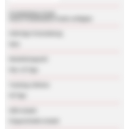
Produktdaten-Feeds
Keine Produktdaten-Feeds verfügbar
Sofortige Freischaltung
Nein
Bearbeitungszeit
Max. 42 Tage
Tracking-Lifetime
60 Tage
SEM erlaubt
Eingeschränkt erlaubt