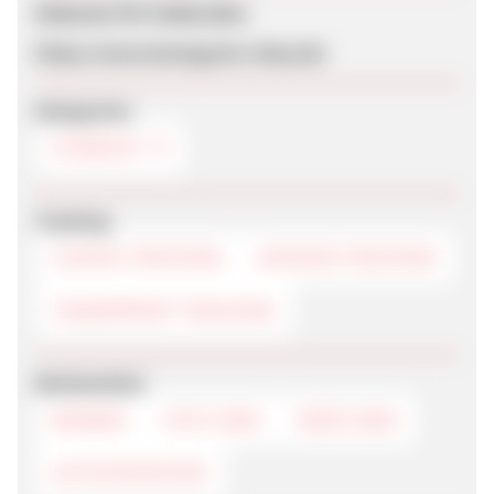
Webseite für Endkunden
https://www.buongusto-shop.de/
Kategorien
FEINKOST
Tracking
COOKIE-TRACKING
SESSION-TRACKING
FINGERPRINT-TRACKING
Werbemittel
BANNER
TEXTLINKS
DEEPLINKS
GUTSCHEINCODE