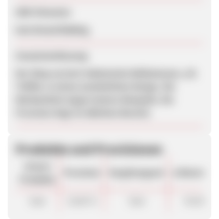
SEM-Hinweise
kein Brand Bidding
Zusammenfassung
Der Shop serviert italienische Delikatessen, z.B.
Trüffel, in einem ansehnlichen Design. Die
Werbemittel zeigen leckere Beispiele. Die
Provision liegt im üblichen Bereich.
Produkte und Provisionen
Unsere
Provision
Vergütungsart
ø Warenkor
Produkte
Sale
10,00 %
Sale
45.00 €