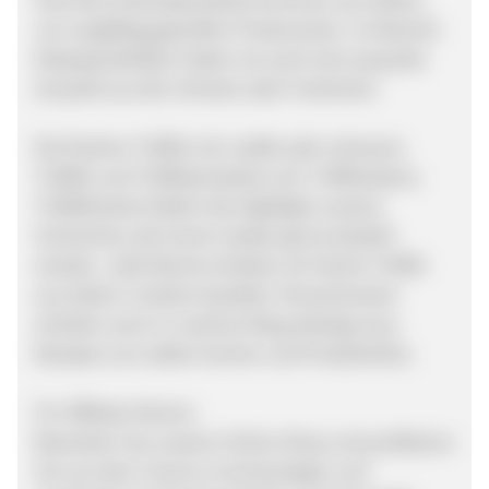
von sorgfältig geprüften Produzenten. Im Bereich
Käsespezialitäten haben wir auch eine exquisite
Auswahl aus der Schweiz oder Frankreich.
Die frischen Trüffel (z.B. weiße oder schwarze
Trüffel) und Trüffelprodukte (z.B. Trüffelsalami,
Trüffelbutter) bilden das Highlight unseres
Sortiments, die immer wieder gerne bestellt
werden. Jede Woche erhalten wir frische Trüffel
aus Italien in bester Qualität. Feinschmecker
erhalten auch in unserem Blog ständig neue
Rezepte zum selber kochen und Produktinfos.
Für Affiliate Partner:
Bewerben Sie unseren Online Shop und profitieren
Sie von dem Trend zu hochwertigen und