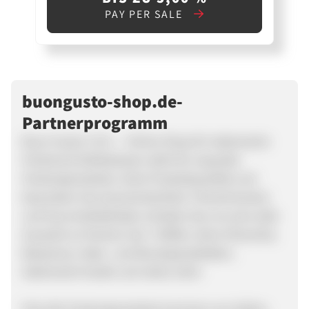
PAY PER SALE
buongusto-shop.de-
Partnerprogramm
Buon Gusto C.N.C. - Online Shop für italienische
Feinkost & Delikatessen steht für exquisite
Feinkostprodukte, hohe Produktqualität und
besondere Serviceorientiertheit. Feinschmecker
und Gourmetliebhaber erhalten bei uns eine edle
Auswahl an frischen ital. Trüffeln, feine Olivenöle,
Balsamico, Käse- und Wurstspezialitäten,
italienische Nudel und vieles mehr.
Fast alle Feinkostprodukte kommen aus Italien,