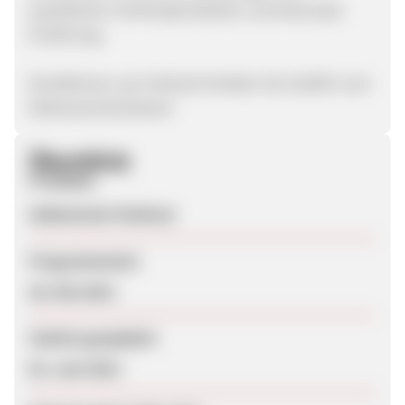
qualitativen Feinkostprodukten und bewusste
Ernährung.
Konditionen: pro Verkauf erhalten Sie 10,00% vom
Nettowarenkorbwert
Überblick
Produkte
Italienische Feinkost
Programmstart
28. Mai 2013
Zuletzt geupdatet
02. Juni 2013