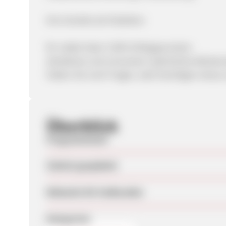
Ihre Vorteile als Publisher:
für valide Sales 7,00% Erfolgsprovision
attraktives und conversion-optimiertes Werbem
Haben Sie noch Fragen, oder benötigen etwas
Überblick
Programmstart
Zuletzt geupdatet
Webseite für Endkunden
Kategorien