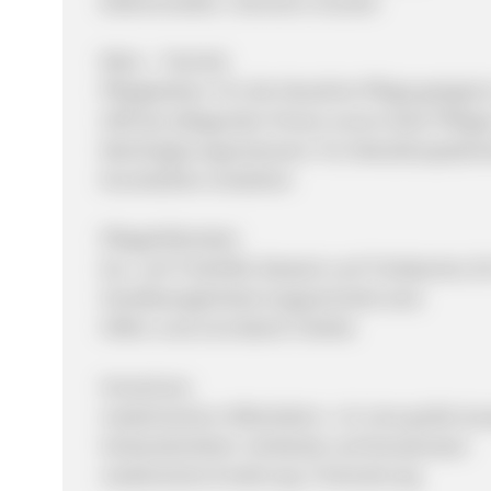
Elektromobile / Senioren-Scooter
Reha – Technik:
Pflegebetten: Für die Häusliche Pflege geeignet
Hilft der pflegenden Person enorm beim Pfleg
Weichlagerungsmatrazen: Für Dekubituspatient
Druckstellen entstehen
Pflegehilfsmittel:
Ess- und Trinkhilfe: Besteck und Trinkbecher, fü
Handbeweglichkeit eingeschränkt sind.
Hilfen rund ums Bad & Toilette
HomeCare:
medizinischen Hilfsmitteln: z. B. eine große A
Verbandsmitteln: Verbände und Kompressen
medizinische Ernährung: Trinknahrung