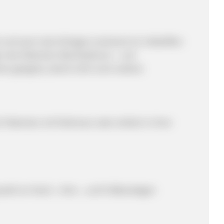
 und wenn das Hinlegen erschwert ist. Hebelifter:
en des Patienten Wechseldruck – und
en geeignet, damit nicht noch weitere
r Patienten mit Parkinson oder einfach in Ihrer
uswahl an Hand -, Knie -, und Fußbandagen