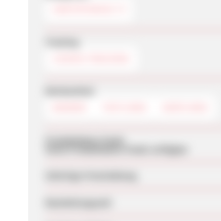
SANITÄTSHAUS
Tracking
COOKIE-TRACKING
Werbemittel
BANNER
TEXTLINKS
DEEPLINKS
Produktdaten-Feeds
Keine Produktdaten-Feeds verfügbar
Sofortige Freischaltung
Bearbeitungszeit