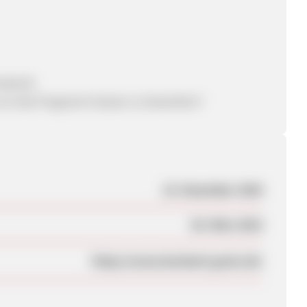
aterial
 um das Programm besser zu bewerben?
23. Dezember 2020
30. März 2023
https://www.burbach-goetz.de/