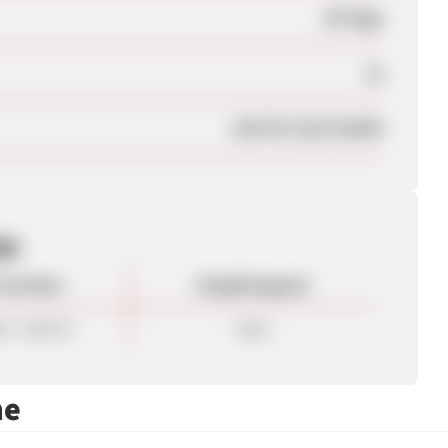
30 Tage
Ja
Job Für Zwei GmbH
en
rovision
Vergütungsart
0 - 8,00 %
Sale
me