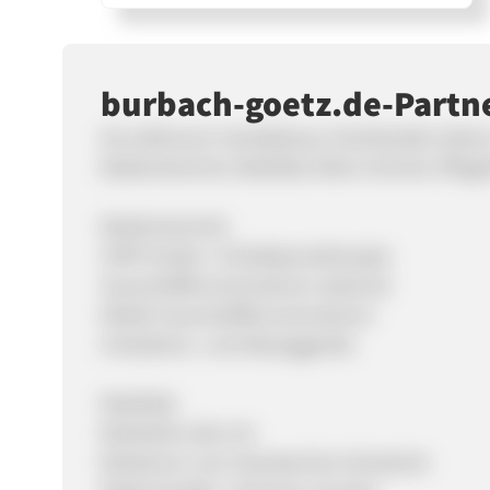
burbach-goetz.de-Part
Als erfahrener Sanitätshaus-Fachhändler biete
Medizintechnik, Mobilität, Reha-Technik, Pfleg
Medizintechnik:
CPAP Geräte / Schlafapnoetherapie
Sauerstoffkonzentratoren stationär
Mobile Sauerstoffkonzentratoren
Inhalations- und Absauggeräte
Mobilität:
Rollstühle aller Art
Rollatoren vom Standard bis Ultraleicht