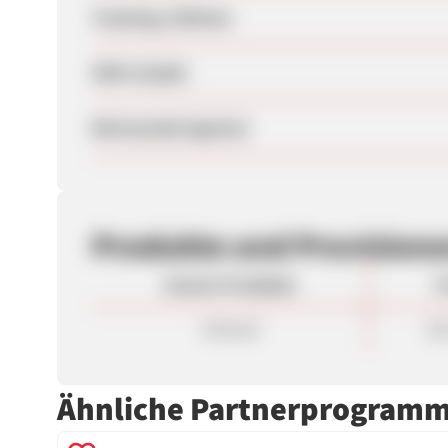
Tracking-Lifetime
SEM erlaubt
Betreuende Agentur
Produkte und Provision
Unsere Produkte
P
Verkauf
5,0
Ähnliche Partnerprogram