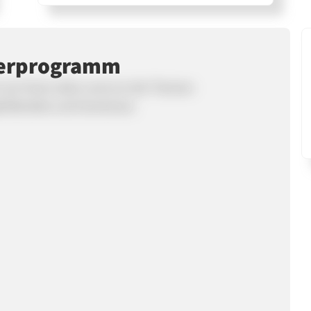
nerprogramm
n wir Ihnen alles rund um die Themen
ehilfsmittel und HomeCare.