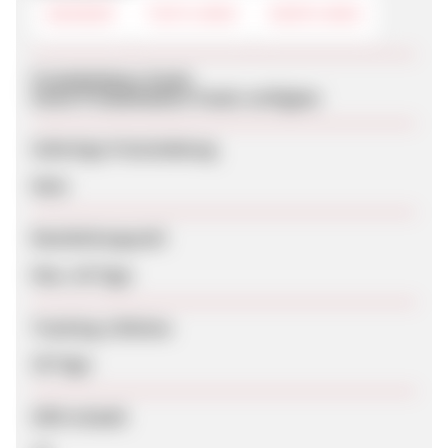
BANNER
TEXTLINKS
DEEPLINKS
Produktdaten-Feeds
Keine Produktdaten-Feeds verfügbar
Sofortige Freischaltung
Nein
Bearbeitungszeit
Max. 28 Tage
Tracking-Lifetime
30 Tage
SEM erlaubt