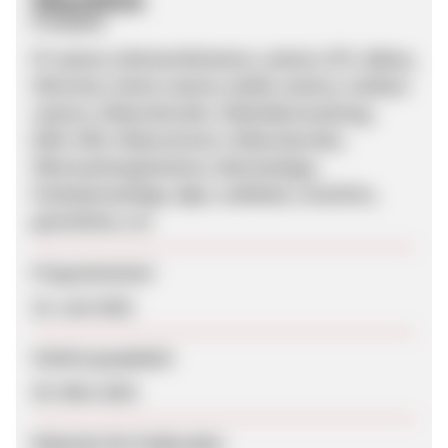
Produkte
IP camera, Netzwerkkamera, camera, IPC, dahua,
Hikvision, Dome camera, bullet camera, outdoor
camera, Videorekorder, Videoüberwachung,
NVR, XVR, Videoreciever, Videorekorder,
Überwachungskamera, Alarmanlage,
Funkalarmanlage, Ajax, cashback, incentive,
gutscheine, csv
Programmstart
23. Juni 2022
Zuletzt geupdatet
30. März 2023
Webseite für Endkunden