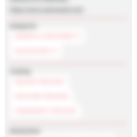
https://www.camerawelt.com/
Kategorien
KAMERA & CAMCORDER
HAUSTECHNIK
Tracking
SESSION-TRACKING
POSTVIEW-TRACKING
FINGERPRINT-TRACKING
Werbemittel