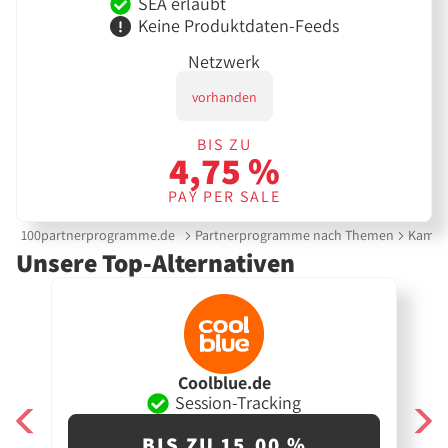
SEA erlaubt
Keine Produktdaten-Feeds
Netzwerk
vorhanden
BIS ZU
4,75 %
PAY PER SALE
100partnerprogramme.de
Partnerprogramme nach Themen
Kamer
Unsere Top-Alternativen
Coolblue.de
Session-Tracking
BIS ZU 15,00 %