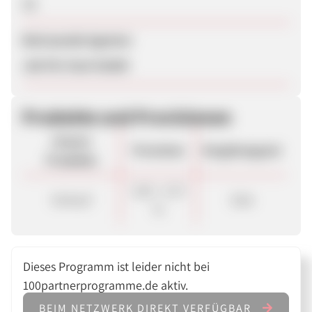
Ja
Betreuende Agentur
Job Für Zwei GmbH
Produkte und Provisionen
Unsere
Provision
Vergütungsart
Produkte
3,00 - 4,75
Verkauf
Sale
%
Dieses Programm ist leider nicht bei
100partnerprogramme.de aktiv.
BEIM NETZWERK DIREKT VERFÜGBAR