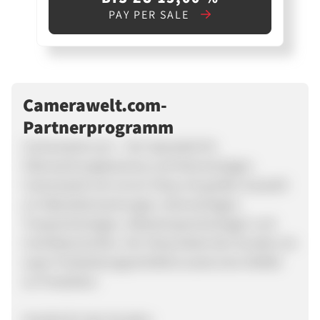
PAY PER SALE
Camerawelt.com-
Partnerprogramm
Camerawelt.com – Der Spezialist für
Überwachungskameras und Alarmanlagen.
Camerawelt.com ist ein Shop mit großer Auswahl
an Videoüberwachungen, Alarmanlagen,
Türsprechanlagen, Videotürsprechanlagen und
Zutrittskontrollen. Der Shop bietet den Kunden ein
super Preisleistungsverhältnis sowie eine Vielfalt
an Produkten.
Vorteile für den Kunden: