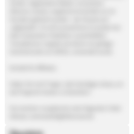
werden. Abgelaufene Rabatt- & Gutschein-
Aktionen müssen umgehend (innerhalb von 24
Stunden) gelöscht werden - der Hinweis auf
„abgelaufen“ ist nicht ausreichend. Es werden bei
allen Guteschein-Publishern ausschließlich
Transaktionen vergütet, bei denen ein gültiger
Gutscheincode von ADCELL verwendet wurde.
Kontakt für Affiliates:
Haben Sie noch Fragen, oder benötigen etwas, um
das Programm besser zu bewerben?
Sie erreichen uns jederzeit unter folgender E-Mail-
Adresse: camerawelt@jobfuerzwei.de
Überblick