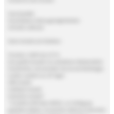
Gute Qualität
Verschiedene Zahlungsmöglichkeiten
Schnelle Lieferzeit
Deine Vorteile als Publisher:
Provision: 3,00% bis 4,75 %
Eine große Auswahl von attraktiven Werbemitteln
Persönlicher und schneller Service bei Rückfragen
Cookie-Laufzeit von 30 Tagen
SEM erlaubt
Cashback erlaubt
Gutschein erlaubt*
* Es dürfen NUR über ADCELL zur Verfügung
gestellten Rabatt- & Gutschein-Aktionen beworben