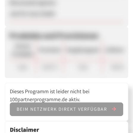
Betreuende Agentur
Job Für Zwei GmbH
Produkte und Provisionen
Unsere
Provision
Vergütungsart
ø Warenkor
Produkte
Sale
8,00 %
Sale
190.00 €
Dieses Programm ist leider nicht bei
100partnerprogramme.de aktiv.
BEIM NETZWERK DIREKT VERFÜGBAR
Disclaimer