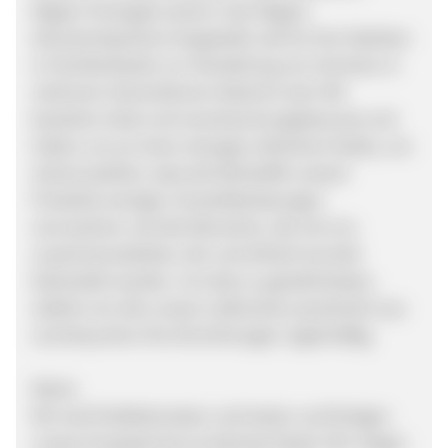
Region Portugals sowie in der Region
Alicante/Spaniens hergestellt, die für ihre Fabriken
in Familienbesitz zur Herstellung von Schuhen in
mehreren Generationen bekannt sind. Wir
beziehen lokal und verantwortungsbewusst und
halten uns an einen strengen ethischen Kodex, um
sicherzustellen, dass die Rohstoffe unserer
Produkte weniger Umweltbelastungen
verursachen und die Menschen, die mit uns
zusammenarbeiten, fair und ethisch korrekt
behandelt werden. Um dies zu gewährleisten,
wählen wir alle unsere Lieferanten persönlich aus
und besuchen ihre Einrichtungen regelmäßig.
Werte
Wir sind Perfektionisten und testen und fertigen
unsere Produkte bis ins kleinste Detail. Wir mögen