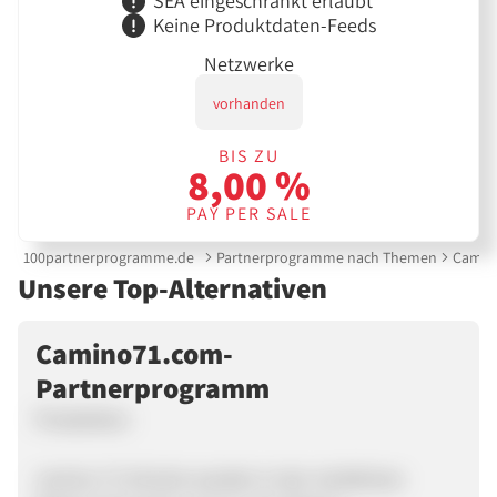
SEA eingeschränkt erlaubt
Keine Produktdaten-Feeds
Netzwerke
vorhanden
BIS ZU
8,00 %
PAY PER SALE
100partnerprogramme.de
Partnerprogramme nach Themen
Camin
Unsere Top-Alternativen
Camino71.com-
Partnerprogramm
Produktion
camino 71 Schuhe werden in der nördlichen