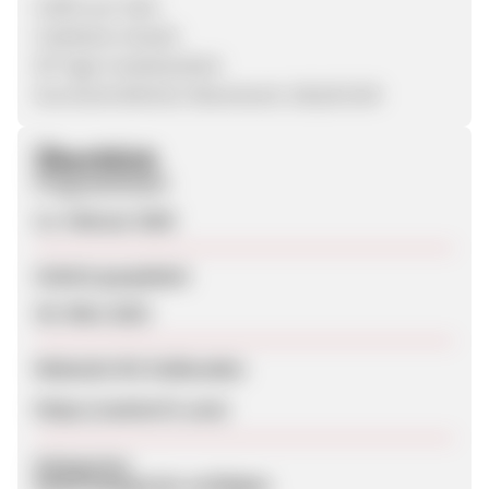
5,00% pro Sale
Cashback erlaubt
90 Tage Cookielaufzeit
Durchschnittlicher Warenkorb: 190,00 EUR
Überblick
Programmstart
11. Februar 2020
Zuletzt geupdatet
30. März 2023
Webseite für Endkunden
https://camino71.com/
Kategorien
Keine Kategorien verfügbar