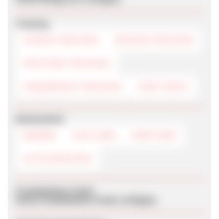
Tracking
COOKIE-TRACKING
SESSION-TRACKING
POSTVIEW-TRACKING
FINGERPRINT-TRACKING
FIRST-PARTY
Werbemittel
BANNER
TEXTLINKS
DEEPLINKS
GUTSCHEINCODE
Produktdaten-Feeds
Keine Produktdaten-Feeds verfügbar