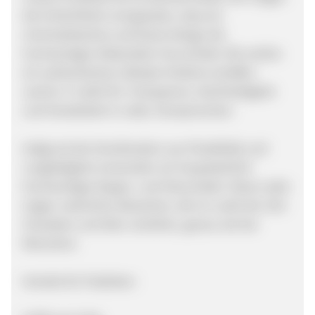
die Schlichtheit und glauben, dass ein
minimalistisches und klares Design die
hochwertigen Materialien hervorhebt. Wir wollen
ein authentisches Lifestyle-Erlebnis schaffen.
camino 71 steht für Transparenz, Nachhaltigkeit
und Handarbeit in Liebe. Komponenten
Aufgrund der Kombination aus Flexibilität und
Langlebigkeit verwenden wir hauptsächlich
hochwertiges Nappa- und Velourleder. Diese Leder
tragen natürliche Abzeichen, die im Laufe der Zeit
Charakter und Alter verleihen, genau wie bei
Menschen.
Vorteile für Publisher: