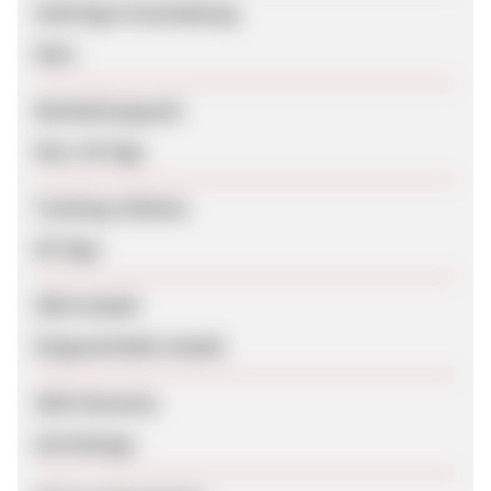
Sofortige Freischaltung
Nein
Bearbeitungszeit
Max. 56 Tage
Tracking-Lifetime
90 Tage
SEM erlaubt
Eingeschränkt erlaubt
SEM-Hinweise
Auf Anfrage