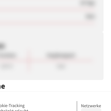
30 Tage
Nein
en
rovision
Vergütungsart
3,50 %
Sale
me
okie-Tracking
Netzwerke
chränkt erlaubt