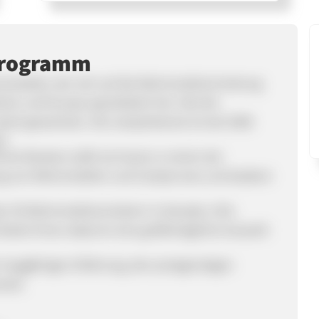
programm
ranstalter, der sich auf die Wohnmobilvermietung
nd, und Europa spezialisiert hat. Seit der
ant gewachsen. Die camperboerse ist seit 2008
H.
ome Bookers zählt sie heute zu einem der
tung von Wohnmobilen und Campervans und bedient
ber 50 Wohnmobilvermietern in Kanada, USA,
 bietet Ihnen dadurch eine größtmögliche Auswahl
r langjährigen Erfahrung, den preisgünstigen
welt.