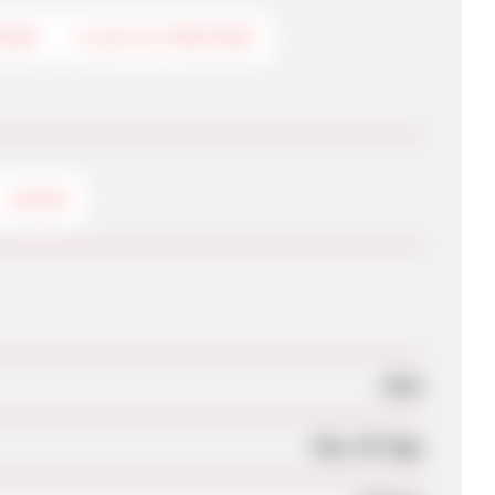
KING
CLICK-ID TRACKING
LOGOS
Nein
Max. 60 Tage