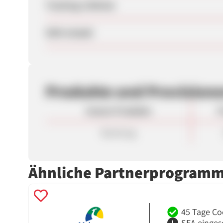
Tracking-Lifetime
SEM erlaubt
Produkte und Provision
Unsere Produkte
P
Buchung
Ähnliche Partnerprogram
45 Tage Co
SEA einges