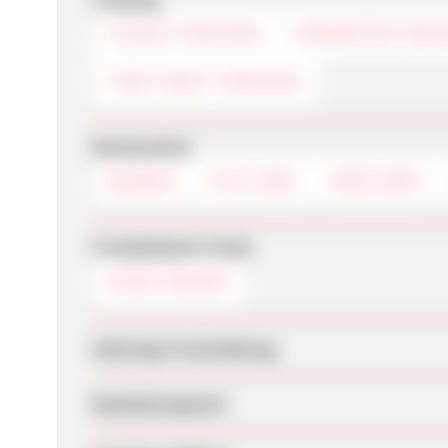
Tracking
COOKIE-TRACKING
PARAMETER-TRAC
FIRST PARTY TRACKING
Werbemittel
BANNER
TEXTLINKS
DEEPLINKS
Produktdaten-Feeds
KEINE ANGABE
Sofortige Freischaltung
Bearbeitungszeit