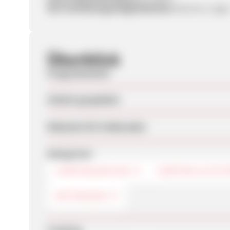
Ihre Verlinkungsmöglichkeiten:
Banner, Logo
Überblick
Programmstart
Zuletzt geupdatet
Webseite für Endkunden
Kategorien
CAMPINGURLAUB
CAMPING & OU
MIETWAGEN