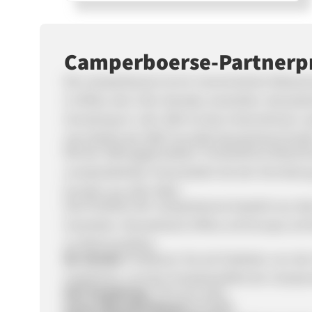
Camperboerse-Partner
Die camperboerse ist ein renommierter Reiseve
in Afrika, den USA, Kanada, Australien, Neuseela
Gründung im Jahr 2001 ist das Unternehmen ras
eine Marke der DER Touristik Deutschland Gmb
Mit der 2005 gegründeten Tochterfirma Motorh
umsatzstärksten Veranstalter bei der Vermie
Kunden aus aller Welt.
Das Portfolio der camperboerse besteht aus ü
Australien, Neuseeland, Afrika und Europa und
an Wohnmobilen.
Ihr Vorteil:
Profitieren Sie als Publisher von de
Angeboten und der Produktvielfalt der Camper
Ihre Vergütung:
3,5% pro Sale,
Unser Warenkorbwert:
Ø 3500€