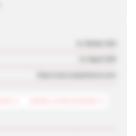
s
31. Oktober 2023
15. August 2025
https://www.camperboerse.com/
TDOOR
THEMEN- & SPEZIALREISEN