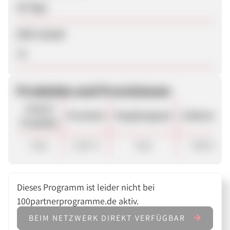
30 Tage
SEM erlaubt
Ja
Produkte und Provisionen
Unsere
Provision
Vergütungsart
ø Warenkor
Produkte
Sale
5,00 %
Sale
500.00 €
Dieses Programm ist leider nicht bei
100partnerprogramme.de aktiv.
BEIM NETZWERK DIREKT VERFÜGBAR