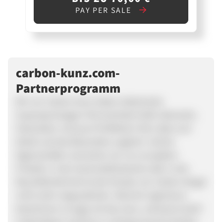
PAY PER SALE
carbon-kunz.com-
Partnerprogramm
Wir von Carbon Kunz lieben italienische
Supersportwagen! Die brachiale Kraft, Adrenalin,
Faszination und pure Perfektion! Die Liebe zum
Detail und das Besondere zugleich. Solche
Eigenschaften wünschen wir uns von jedem
Produkt. In der Automobilindustrie oder in der
Raumfahrttechnik ist der Einsatz von Carbon längst
nicht mehr wegzudenken. Manche Ingenieure
bezeichnen es sogar als das neue „schwarze Gold“.
Carbonfasern sind bis zu achtzig-prozent leichter