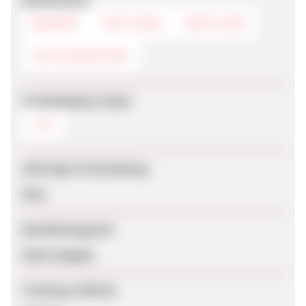
Werbemittel
BANNER
TEXTLINKS
DEEPLINKS
GUTSCHEINCODE
Produktdaten-Feeds
CSV
Sofortige Freischaltung
Nein
Bearbeitungszeit
Keine Angabe
Tracking-Lifetime