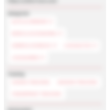
https://carbon-kunz.com/
Kategorien
AUTO & VERKEHR
MODE & ACCESSOIRES
UHREN & SCHMUCK
LUXUSAUTOS
LUXUSUHREN
Tracking
COOKIE-TRACKING
SESSION-TRACKING
FINGERPRINT-TRACKING