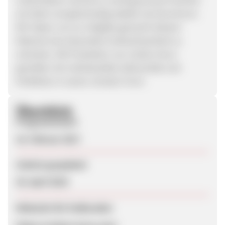
als Stahl und gleichzeitig stabiler als Aluminium.
Wir haben uns zur Aufgabe gemacht diesem
Material eine besondere Aufmerksamkeit zu
schenken. Mit Produkten von Carbon Kunz
genießen Sie Individualität, Exklusivität und
Perfektion in seiner reinsten Form.
Überblick
Programmstart
16. Februar 2017
Zuletzt geupdatet
29. April 2019
Webseite für Endkunden