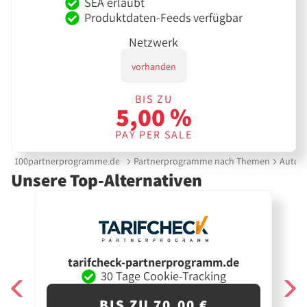
SEA erlaubt
Produktdaten-Feeds verfügbar
Netzwerk
vorhanden
BIS ZU
5,00 %
PAY PER SALE
100partnerprogramme.de
Partnerprogramme nach Themen
Auto &
Unsere Top-Alternativen
tarifcheck-partnerprogramm.de
30 Tage Cookie-Tracking
BIS ZU 70,00 €