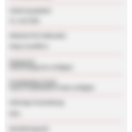
Zuletzt geupdatet
15. Juni 2026
Webseite für Endkunden
https://cardiff.co
Kategorien
Keine Kategorien verfügbar
Produktdaten-Feeds
Keine Produktdaten-Feeds verfügbar
Sofortige Freischaltung
Nein
Bearbeitungszeit