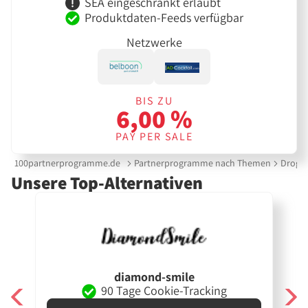
SEA eingeschränkt erlaubt
Produktdaten-Feeds verfügbar
Netzwerke
BIS ZU
6,00 %
PAY PER SALE
100partnerprogramme.de
Partnerprogramme nach Themen
Droger
Unsere Top-Alternativen
diamond-smile
90 Tage Cookie-Tracking