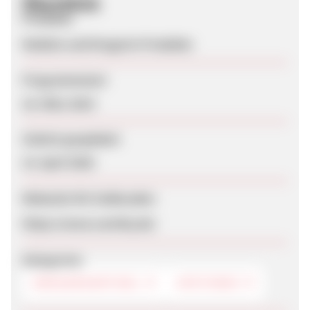
Überblick
Produkte
Medizin und Drogerie-Produkte
Programmstart
18. März 2014
Zuletzt geupdatet
14. April 2020
Webseite für Endkunden
https://www.carethy.de/
Kategorien
DROGERIEARTIKEL
APOTHEKE