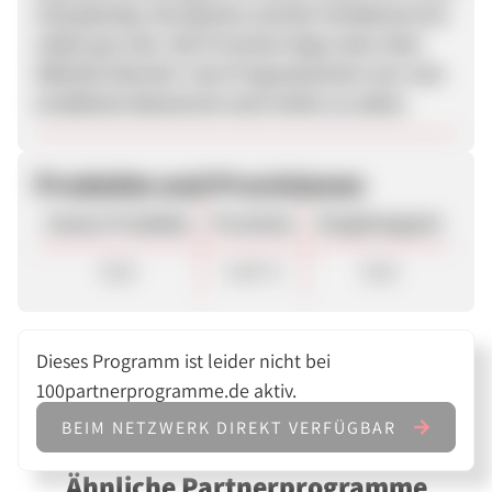
sind günstig. Die Quoten und der Kundenservice
sollen gut sein. Die Provision liegt unter dem
üblichen Bereich. Zum Programmstart war vom
erwähnten Bannerset noch nichts zu sehen.
Produkte und Provisionen
Unsere Produkte
Provision
Vergütungsart
Sale
6,00 %
Sale
Dieses Programm ist leider nicht bei
100partnerprogramme.de aktiv.
BEIM NETZWERK DIREKT VERFÜGBAR
Ähnliche Partnerprogramme