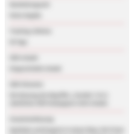
Bearbeitungszeit
Keine Angabe
Tracking-Lifetime
90 Tage
SEM erlaubt
Eingeschränkt erlaubt
SEM-Hinweise
Die Nutzung des Begriffes „Carethy“ ist in
sämtlichen SEM Kampagnen nicht erlaubt.
Zusammenfassung
Apotheke und Drogerie in einem Shop. Die Preise