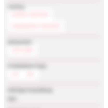
Tracking
COOKIE-TRACKING
FINGERPRINT-TRACKING
Werbemittel
TEXTLINKS
Produktdaten-Feeds
CSV
XML
Sofortige Freischaltung
Nein