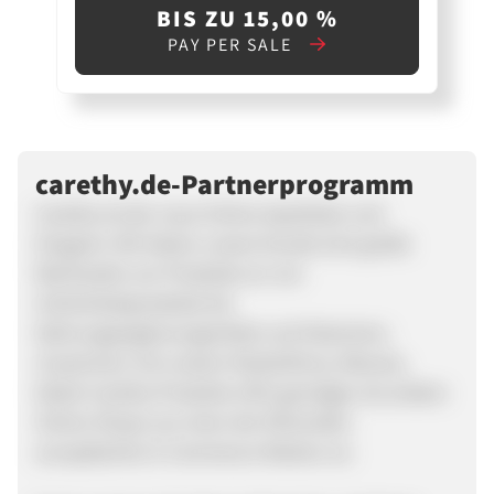
BIS ZU 15,00 %
PAY PER SALE
carethy.de-Partnerprogramm
Carethy ist der neue Online Apotheke und
Drogerie. Wir bieten unsere Kunde eine große
Reichweite von Produkte an von
Schönheitsprodukte bis
Nahrungsergänzungsmittel und Vitaminen.
Zusammen mit unserer Mutterfirma, Miscota,
bietet Carethy Produkte 20% günstiger als andere
Online Shops von einer der führenden
europäischen E-Commerce Marken an.