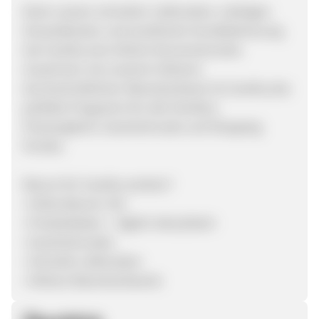
Dank unserer schnellen Lieferzeiten, niedrigen
Versandkosten und exzellenter Kundebetreuung
hat Carethy eine höhere Konversionsrate.
Zusammen mit unserem höheren
durchschnittlichen Warenkorbwert ist Carethy das
perfekte Programm für alle Familien,
Preisvergleich, Gutscheincode und Shopping
Portale.
Warum für Carethy werben?
• Volles Banner-Set
• Produktdaten – täglich aktualisiert
• Gutscheincodes
• Schnelle Lieferzeiten
• Höhere Warenkorbwerte