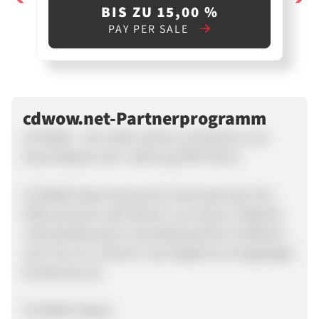
BIS ZU 15,00 %
PAY PER SALE
cdwow.net-Partnerprogramm
CD WOW! - CDs, DVDs, Games und Bücher zum
Dauertiefpreis inkl. Lieferung FREI HAUS!
CD WOW! bietet deutsche & internationale CDs,
DVDs & Games oder Bücher zum Dauer-Tiefpreis!
Jede Bestellung ist versandkostenfrei! Profitieren
auch Sie von unserem Top Angebot & einzigartigen
Kundenservice.
CD WOW! Fakten: