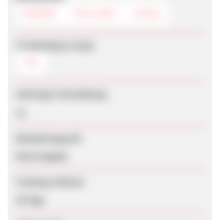
BANNER
TEXTLINKS
LOGOS
Produktdaten-Feeds
CSV
Sofortige Freischaltung
Ja
Bearbeitungszeit
Keine Angabe
Tracking-Lifetime
30 Tage