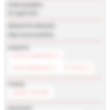
Zuletzt geupdatet
05. August 2012
Webseite für Endkunden
https://www.wowhd.de
Kategorien
MUSIK & DOWNLOAD
FILM & DOWNLOAD
PC-SPIELE
Tracking
COOKIE-TRACKING
Werbemittel