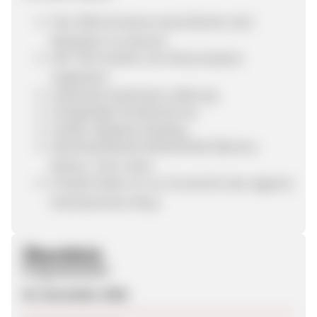
CDs, DVDs & Games sowie Bücher sind
Bestseller im Internet
alle Titel werden zum Discountpreis
angeboten
weltweite kostenlose Lieferung
einzigartiger Kundenservice
Großer Angebots-Katalog
Abverkaufsstarke Werbemittel (Banner,
Button, Text-Links)
Produkt Daten im csv-Format für den eigenen
Entertainment Shop
Überblick
Programmstart
05. November 2006