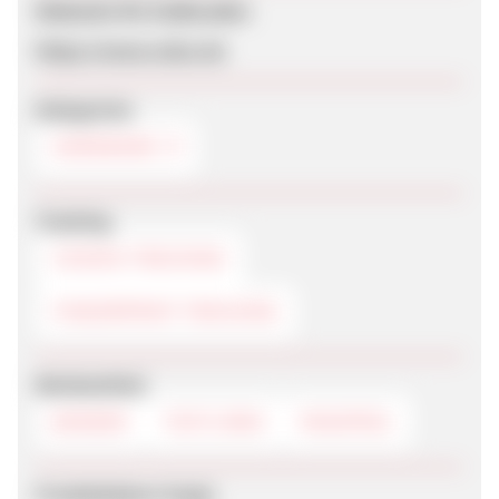
Webseite für Endkunden
https://www.celux.de
Kategorien
HARDWARE
Tracking
COOKIE-TRACKING
FINGERPRINT-TRACKING
Werbemittel
BANNER
TEXTLINKS
PAGEPEEL
Produktdaten-Feeds