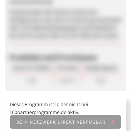
Zusammenfassung
Faszinierendes All-inclusive-Gerät zum
Konfigurieren, das sich im Content gut bewerben
lässt. Die Rahmenbedingungen sind hürdenfrei.
Nur die Provision lebt von der Höhe des Preises.
Produkte und Provisionen
Unsere Produkte
Provision
Vergütungsart
Sale
4,00 %
Sale
Dieses Programm ist leider nicht bei
100partnerprogramme.de aktiv.
BEIM NETZWERK DIREKT VERFÜGBAR