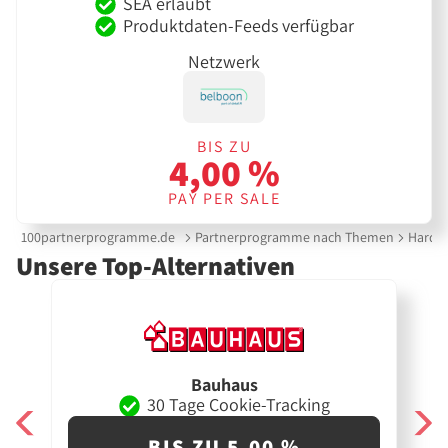
SEA erlaubt
Produktdaten-Feeds verfügbar
Netzwerk
BIS ZU
4,00 %
PAY PER SALE
100partnerprogramme.de
Partnerprogramme nach Themen
Hardw
Unsere Top-Alternativen
Bauhaus
30 Tage Cookie-Tracking
BIS ZU 5,00 %