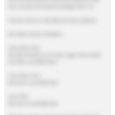
Euro und die Stornoquote beträgt unter 1 %.
Tauchen Sie ein in die Welt der Celux Systeme
Wir haben derzeit 3 Modelle
Celux Micro One:
Mit ION CPU/GPU (in ein paar Tagen (28.10.2010)
mit ION2 und DDR3 Ram)
Celux Micro Two:
Mit Intel i3 und DDR3 Ram
Celux Mini:
Mit Intel i5 und DDR3 Ram