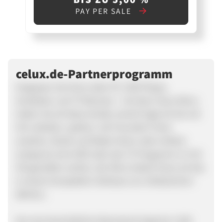
PAY PER SALE
celux.de-Partnerprogramm
Vergessen Sie Ihren alten PC, DVD Player,
Verstärker und TV Receiver - mit dem Celux Micro
haben Sie all diese Geräte vereint! Egal ob Sie mit
ihm arbeiten, spielen, mit Freunden Fotos
ansehen, Musik und Radio hören oder einfach
entspannt eine DVD oder das TV Programm in Full
HD genießen wollen, der Micro bietet Ihnen all das
in einem kompakten Gehäuse von 24x8,6x23cm
(BxHxL).
Der durchschnittliche Warenkorb liegt bei 1.500