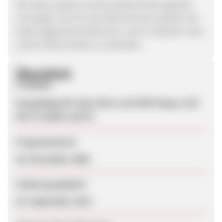
Alle diese systeme sind komplett Passiv gekühlt
und eignen sich für das Wohnzimmer perfekt. Wir
haben gigantische Resonanz und es wirklicht nicht
schwer diese Geräte zu verkaufen.
Überblick
Produkte
Kompaktgerät Celux Micro mit DVD-Player, Full
HD TV, Radio und PC
Programmstart
30. November 2009
Zuletzt geupdatet
25. September 2012