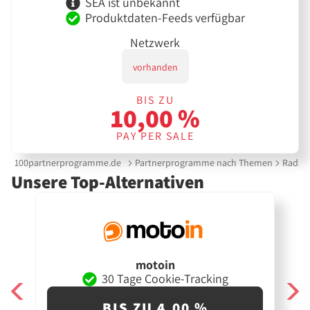
SEA ist unbekannt
Produktdaten-Feeds verfügbar
Netzwerk
vorhanden
BIS ZU
10,00 %
PAY PER SALE
100partnerprogramme.de
Partnerprogramme nach Themen
Radsp
Unsere Top-Alternativen
motoin
30 Tage Cookie-Tracking
BIS ZU 4,00 %