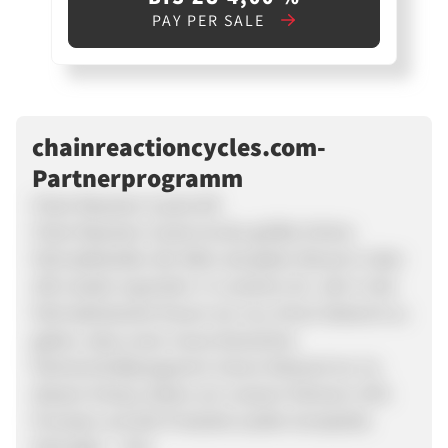
PAY PER SALE
chainreactioncycles.com-
Partnerprogramm
Chain Reaction Cycles DE
Chain Reaction Cycles ist der größte Online
Fahrradhändler der Welt, der jeden Monat in über
100 Länder exportiert. In unserem 26. Jahr in der
Fahrradindustrie freuen wir uns, Ihnen bekannt zu
geben, dass unser neues Deutsches
Partnerschaftprogramm Zanox Network ist. Zu
diesem Anlass, bieten wir unseren Partnern 10%
Provision auf alle Produkte (außer komplette
Fahrräder – 5%).