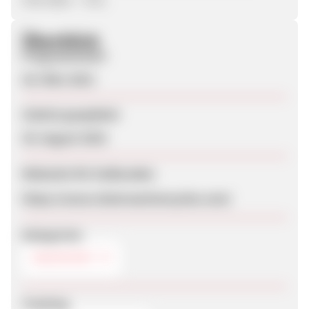
Überblick
Programmstart
28. März 2012
Zuletzt geupdatet
30. August 2018
Webseite für Endkunden
https://www.chainreactioncycles.com/
Kategorien
RADSPORT
Tracking