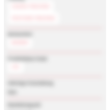
COOKIE-TRACKING
POSTVIEW-TRACKING
Werbemittel
BANNER
Produktdaten-Feeds
CSV
Sofortige Freischaltung
Nein
Bearbeitungszeit