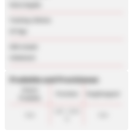
Keine Angabe
Tracking-Lifetime
30 Tage
SEM erlaubt
Unbekannt
Produkte und Provisionen
Unsere
Provision
Vergütungsart
Produkte
5,00 - 10,00
Sale
Sale
%