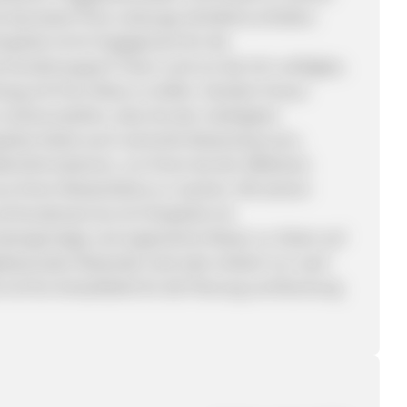
e das beste Preis-Leistungs-Verhältnis erhalten.
apOair ist ihr Engagement für die
es Kundensupport-Team rund um die Uhr verfügbar,
 mit Ihrer Reise zu helfen. Darüber hinaus
sicherzustellen, dass Sie den niedrigsten
pOair bietet auch wertvolle Reiseressourcen,
iderinformationen, um Ihnen bei der effektiven
aus Ihrem Reiseerlebnis zu machen. Mit seinem
nd Kundenservice ist CheapOair ein
kostengünstige und angenehme Reisen zu Zielen auf
etbewusster Reisender sind oder einfach nur nach
ist Ihre Anlaufstelle für die Planung und Buchung