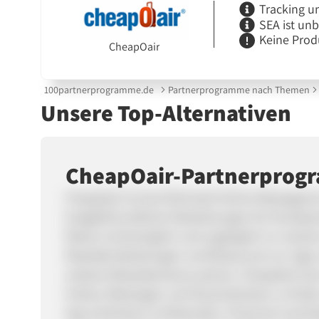
Tracking u
SEA ist un
Keine Prod
CheapOair
100partnerprogramme.de
Partnerprogramme nach Themen
Unsere Top-Alternativen
CheapOair-Partnerpro
CheapOair ist eine führende Online-Reiseagentur
budgetfreundlicher Reiselösungen für Einzelpers
Reisen erschwinglich und zugänglich zu machen,
Reisedienstleistungen und Ressourcen an. Egal, 
anderes Reiseabenteuer planen, CheapOair kann
Hotels, Mietwagen und Pauschalreisen zu finde
App erleichtern es Reisenden, Preise bei versc