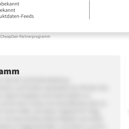
nbekannt
bekannt
uktdaten-Feeds
CheapOair-Partnerprogramm
gramm
, die sich auf die Bereitstellung
onen und Familien spezialisiert hat. Mit dem Ziel,
 bietet CheapOair eine breite Palette von
ob Sie einen Urlaub, eine Geschäftsreise oder ein
 Ihnen helfen, die besten Angebote für Flüge,
n. Ihre benutzerfreundliche Website und mobile
hiedenen Fluggesellschaften und Hotels zu suchen