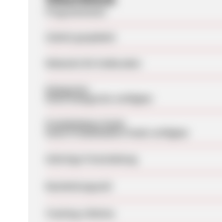
Programmstart
Zuletzt geupdatet
Webseite für Endkunden
Kategorien
Keine Kategorien verfügbar
Produktdaten-Feeds
Keine Produktdaten-Feeds verfügbar
Sofortige Freischaltung
Bearbeitungszeit
Tracking-Lifetime