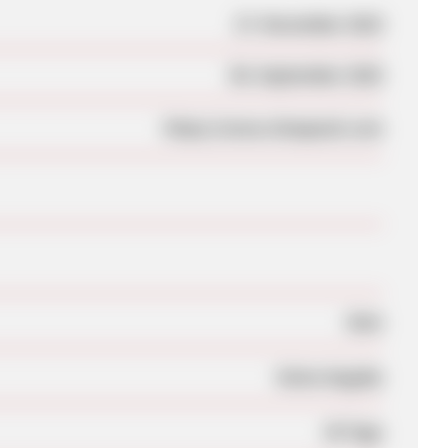
27. November 2023
08. September 2025
https://www.cheapoair.com
Nein
Keine Angabe
30 Tage