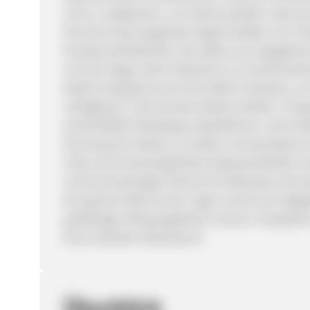
und zu vergleichen, um sicherzustellen, dass Si
Eine der herausragenden Eigenschaften von Che
Kundenzufriedenheit. Sie haben ein engagiert
um bei Fragen oder Problemen im Zusammenhang
bietet CheapOair eine Preis-Match-Garantie, um 
verfügbaren Tarif auf dem Markt erhalten. Chea
einschließlich Reisetipps, Reiseführern und Ins
Planung Ihrer Reisen zu helfen und das Beste 
Fokus auf Erschwinglichkeit, Bequemlichkeit u
vertrauenswürdiger Partner für Reisende, die 
der ganzen Welt suchen. Egal, ob Sie ein budg
großartigen Reiseangeboten suchen, CheapOair 
Ihres nächsten Abenteuers.
Überblick