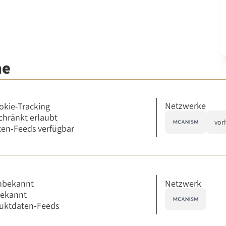
me
Netzwerke
okie-Tracking
chränkt erlaubt
vor
en-Feeds verfügbar
Netzwerk
nbekannt
bekannt
uktdaten-Feeds