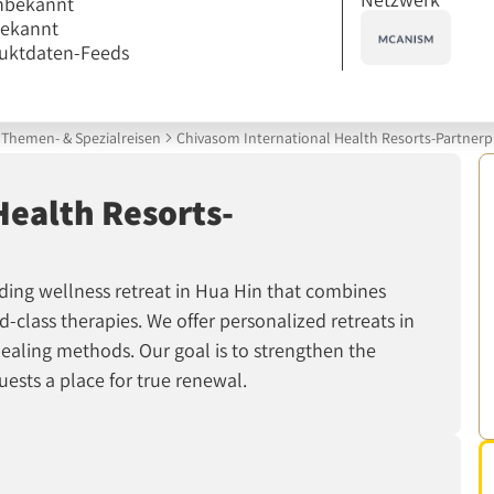
nbekannt
bekannt
uktdaten-Feeds
Themen- & Spezialreisen
Chivasom International Health Resorts-Partne
Health Resorts-
ading wellness retreat in Hua Hin that combines
-class therapies. We offer personalized retreats in
c healing methods. Our goal is to strengthen the
ests a place for true renewal.