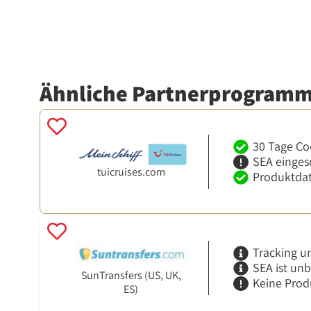
Ähnliche Partnerprogram
30 Tage Co
SEA einges
tuicruises.com
Produktdat
Tracking u
SEA ist un
SunTransfers (US, UK,
Keine Prod
ES)