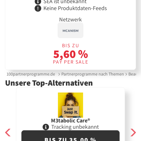
SEA ist unbekannt
Keine Produktdaten-Feeds
Netzwerk
BIS ZU
5,60 %
PAY PER SALE
100partnerprogramme.de
Partnerprogramme nach Themen
Beauty
Unsere Top-Alternativen
M3tabolic Care®
Tracking unbekannt
BIS ZU 35,00 %