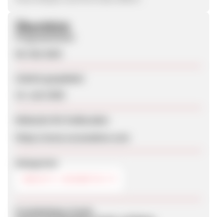
Überblick
Programmstart
06. Mai 2024
Zuletzt geupdatet
15. Juni 2026
Webseite für Endkunden
https://www.cocoandeve.com
Kategorien
BEAUTY / KOSMETIK
Produktdaten-Feeds