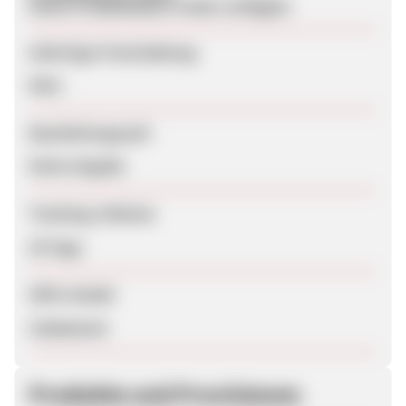
Keine Produktdaten-Feeds verfügbar
Sofortige Freischaltung
Nein
Bearbeitungszeit
Keine Angabe
Tracking-Lifetime
30 Tage
SEM erlaubt
Unbekannt
Produkte und Provisionen