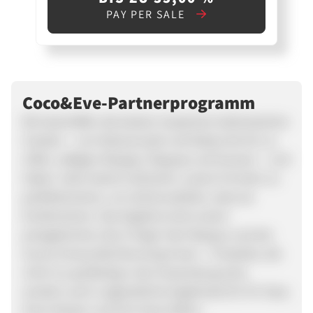
PAY PER SALE
Coco&Eve-Partnerprogramm
Wir beschaffen die besten tropischen balinesischen
Zutaten – von Kokosnussöl und Kakao bis hin zu
reifen, saftigen Mangos, Papayas und Guaven – und
haben Jahre damit verbracht, unsere Formeln zu
perfektionieren, um sicherzustellen, dass sie
funktionieren. Das Ergebnis sind unsere
preisgekrönte Like A Virgin Hair Masque und der
Sunny Honey Bali Bronzing Foam – Produkte, die
nicht nur großartig in der Anwendung sind,
sondern auch unglaubliche Ergebnisse für Ihr Haar,
Ihren Körper und Ihre Haut liefern.