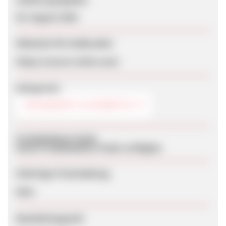
05. August 2026
Webseite für Endkunden
https://cocoro-intim.com/
Kategorien
GESUNDHEIT & KOSMETIK
Produktdaten-Feeds
Keine Produktdaten-Feeds verfügbar
Sofortige Freischaltung
Nein
Bearbeitungszeit