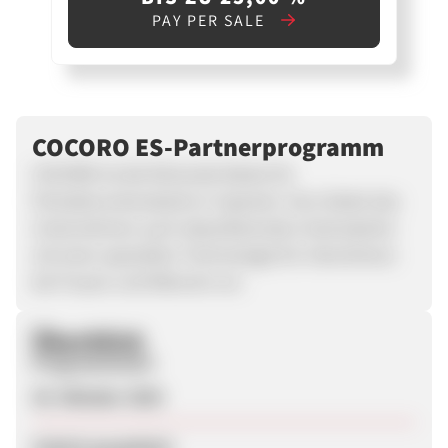
PAY PER SALE
COCORO ES-Partnerprogramm
COCORO ist die führende Marke für
Periodenunterwäsche in Spanien. Nun bietet das
Unternehmen auch absorbierende Unterwäsche
mit einer speziellen Technologie für Inkontinenz
bei Frauen und Männern an.
Überblick
Programmstart
29. Oktober 2025
Zuletzt geupdatet