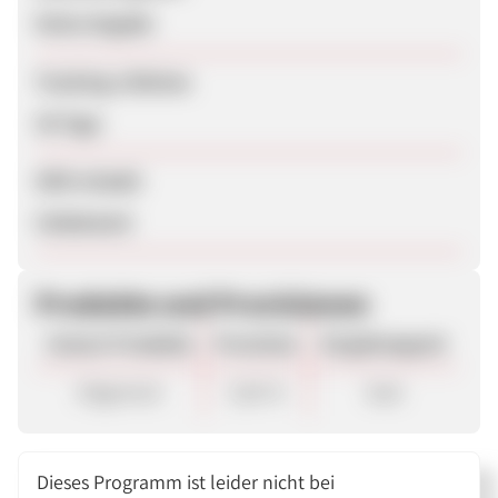
Keine Angabe
Tracking-Lifetime
30 Tage
SEM erlaubt
Unbekannt
Produkte und Provisionen
Unsere Produkte
Provision
Vergütungsart
Allgemein
5,60 %
Sale
Dieses Programm ist leider nicht bei