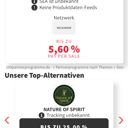
SEA ist unbekannt
Keine Produktdaten-Feeds
Netzwerk
BIS ZU
5,60 %
PAY PER SALE
100partnerprogramme.de
Partnerprogramme nach Themen
Gesund
Unsere Top-Alternativen
NATURE OF SPIRIT
Tracking unbekannt
BIS ZU 25,00 %