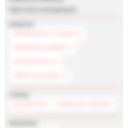
https://www.com4-gaming.de
Kategorien
BÜROBEDARF & -TECHNIK
EINKAUFEN & SPAREN
FREIZEITSPIELE
SPORT & OUTDOOR
Tracking
RETARGETING
COOKIELESS-TRACKING
Werbemittel