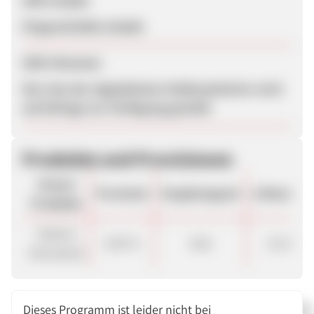
SEM erlaubt
Eingeschränkt erlaubt
SEM-Hinweise
Die Liste der abgelehnten Schlüsselwörter wird
auf Anfrage zur Verfügung gestellt
Produkte und Provisionen
Unsere
Provision
Vergütungsart
ø Warenko
Produkte
Default
8,00 %
Sale
112.80 €
(Standard)
Dieses Programm ist leider nicht bei