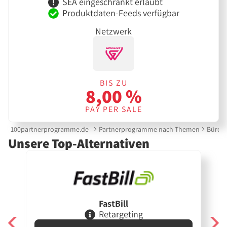
SEA eingeschränkt erlaubt
Produktdaten-Feeds verfügbar
Netzwerk
BIS ZU
8,00 %
PAY PER SALE
100partnerprogramme.de
Partnerprogramme nach Themen
Bürobe
Unsere Top-Alternativen
FastBill
Retargeting