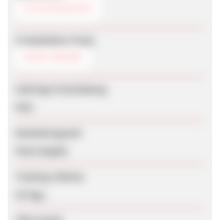
GUTSCHEINCODE
Produktdaten-Feeds
KEINE ANGABE
Sofortige Freischaltung
Nein
Bearbeitungszeit
Keine Angabe
Tracking-Lifetime
30 Tage