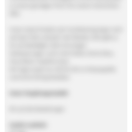
zu einem günstigen Preis Teil unserer Automotive-
DNA.
Unser erstes Produkt, der Com4Gaming Argon wird
seit April 2022 verkauft. Seit Oktober 2022 gibt es
ihn als Modelljahr 2023 mit einigen
Verbesserungen und in drei Farben (Arctic Blue,
Onyx Black, Graphite Grey).
Der Argon passt von 165 bis 195 cm Körpergröße
und ist bis 150 kg belastbar.
Unser Vergütungsmodell:
8% auf alle Bestellungen
Cookie-Laufzeit: