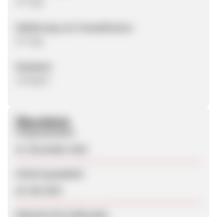
30 Tage
Validierung von Transaktionen:
30 Tage
Datafeed:
verfügbar
Überblick
Programmstart
21. November 2022
Zuletzt geupdatet
20. Mai 2023
Webseite für Endkunden