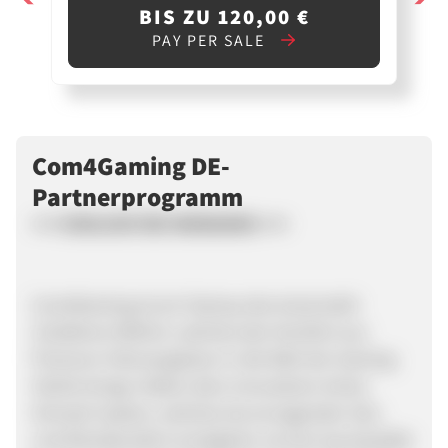
BIS ZU 120,00 €
PAY PER SALE
Com4Gaming DE-
Partnerprogramm
+++ EXKLUSIV BEI WEBGAINS +++
Com4Gaming ist ein Startup des Automobil-
Zulieferers MAHLE, welches den Komfort aus
Premium-Fahrzeugsitzen in die Welt der Gaming-
Stühle bringt. Neben dem innovativen Active
Airmesh System, welches hervorragenden Sitz-
und Klimakomfort ermöglicht, ist eine top Qualität