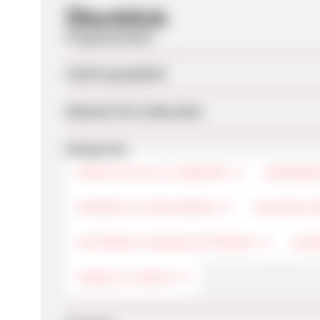
Überblick
Programmstart
Zuletzt geupdatet
Webseite für Endkunden
Kategorien
ERSATZTEILE & ZUBEHÖR
BÜROBED
KAMERA & CAMCORDER
HAUSHALT
UNTERHALTUNGSELEKTRONIK
HEI
HANDY & TARIFE