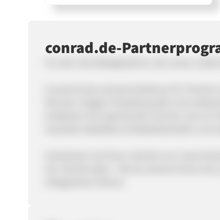
conrad.de-Partnerprog
Für alle Technikbegeisterten, die unsere Leiden
Conrad ist das zentrale Drehkreuz für Technik u
Mit einer riesigen Produktauswahl und umfasse
Entdecken Sie inspirierende Technik rund um 
Haushalt, Modellbau & Modelleisenbahn und vi
Gemeinsam mit Ihnen möchten wir unsere faszin
der Technik leben - Mit all unserem Know-how 
erfolgreichen Partner.