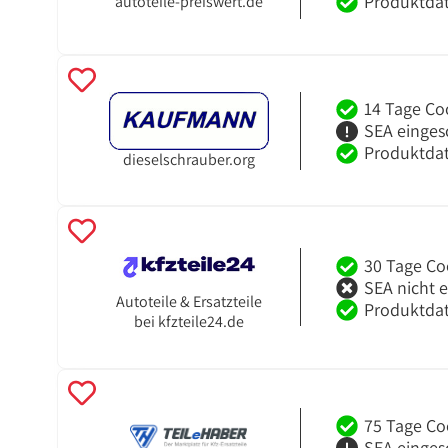
Produktdat
autoteile-preiswert.de
14 Tage Co
SEA einges
Produktdat
dieselschrauber.org
30 Tage Co
SEA nicht 
Autoteile & Ersatzteile
Produktdat
bei kfzteile24.de
75 Tage Co
SEA einges