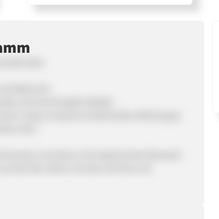
ramm
schaft teilen
nd Elektronik.
nden Services für jeden Bedarf.
Smart Living, Computer & Multimedia, Werkzeug &
eles mehr.
ierende, innovative und inspirierende Ideenwelt
aus fast 100 Jahren Conrad und Ihnen als