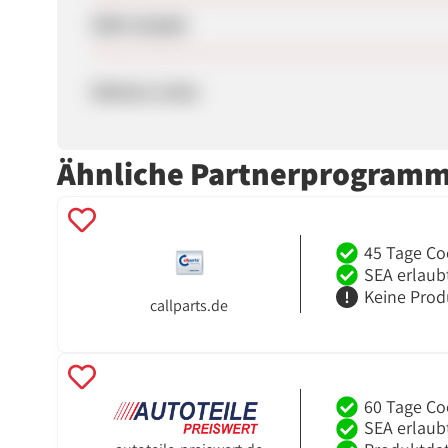
SEM erlaubt
Weitere Links
Ähnliche Partnerprogram
45 Tage Co
SEA erlaub
Keine Prod
callparts.de
60 Tage Co
SEA erlaub