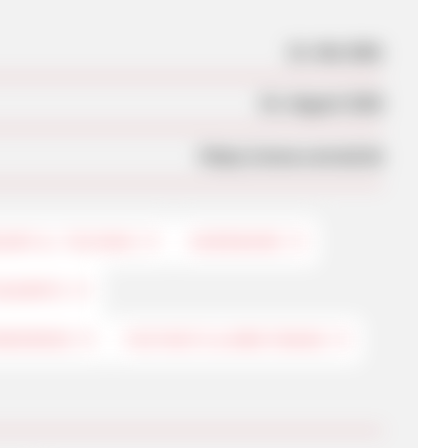
31. Mai 2001
01. August 2026
https://www.conrad.de
ARF & -TECHNIK
HARDWARE
SGERÄTE
MWERKEN
FESTNETZ & BREITBAND