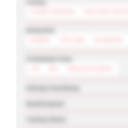
Tracking
COOKIE-TRACKING
POSTVIEW-TRACK
Werbemittel
BANNER
TEXTLINKS
SUCHBOXEN
Produktdaten-Feeds
CSV
XML
PRODUKTAUSWAHL
Sofortige Freischaltung
Bearbeitungszeit
Tracking-Lifetime