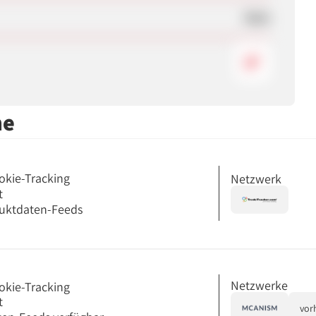
Nein
me
okie-Tracking
Netzwerk
t
uktdaten-Feeds
Netzwerke
okie-Tracking
t
vor