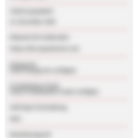
Zuletzt geupdatet
15. November 2025
Webseite für Endkunden
https://ltd.copyelement.com
Kategorien
Keine Kategorien verfügbar
Produktdaten-Feeds
Keine Produktdaten-Feeds verfügbar
Sofortige Freischaltung
Nein
Bearbeitungszeit