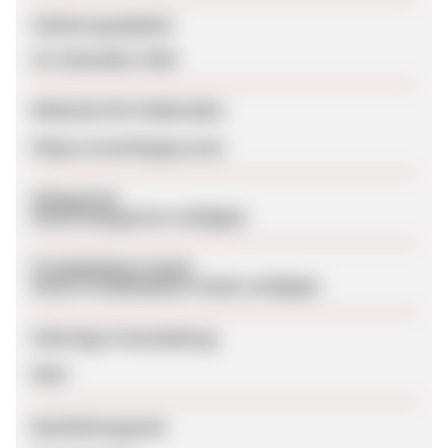
Zuletzt geupdatet
25. Dezember 2024
Webseite für Endkunden
https://countingup.com/
Kategorien
Keine Kategorien verfügbar
Produktdaten-Feeds
Keine Produktdaten-Feeds verfügbar
Sofortige Freischaltung
Nein
Bearbeitungszeit