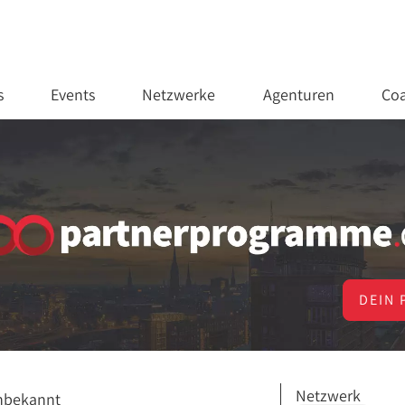
s
Events
Netzwerke
Agenturen
Coa
DEIN 
Netzwerk
nbekannt