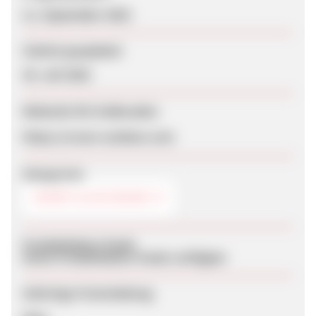
11. September 2025
Zuletzt geupdatet
30. Juli 2026
Webseite für Endkunden
https://crown-outdoor.com
Kategorien
SPORT & OUTDOOR
Produktdaten-Feeds
Keine Produktdaten-Feeds verfügbar
Sofortige Freischaltung