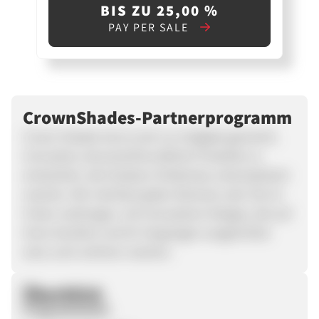
BIS ZU 25,00 %
PAY PER SALE
CrownShades-Partnerprogramm
Crown Shades hat es sich zur Aufgabe gemacht,
innovative, benutzerfreundliche Produkte zu
entwickeln, die Outdoor-Erlebnisse unkompliziert
machen. Wir möchten jeden Moment, den Sie im
Freien verbringen, mit innovativen Designs, die auf
Ihren Komfort und Ihr Vergnügen ausgerichtet
sind, noch schöner machen.
Überblick
Programmstart