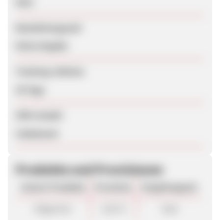
Nein
Bearbeitungszeit
Keine Angabe
Tracking-Lifetime
30 Tage
SEM erlaubt
Unbekannt
Produkte und Provisionen
Unsere Produkte
Provision
Vergütungsart
Allgemein
3,50 %
Sale