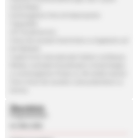
Social Media.
Erschwinglicher Preis mit liebenswerter
Topqualität.
24/7 Kundenservice.
Immer die neuesten Nachrichten zu Angeboten auf
der Webseite.
Cupshe ist ein internationaler Fashion und Beauty
Retailer, und bietet Strandmode in trendy Designs
zu erschwinglichen Preisen an. Wir streben danach
Ihnen immer die neuesten Looks präsentieren zu
können.
Überblick
Programmstart
10. März 2020