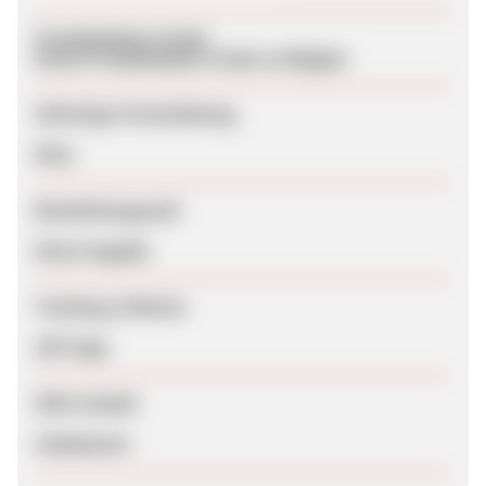
Produktdaten-Feeds
Keine Produktdaten-Feeds verfügbar
Sofortige Freischaltung
Nein
Bearbeitungszeit
Keine Angabe
Tracking-Lifetime
100 Tage
SEM erlaubt
Unbekannt