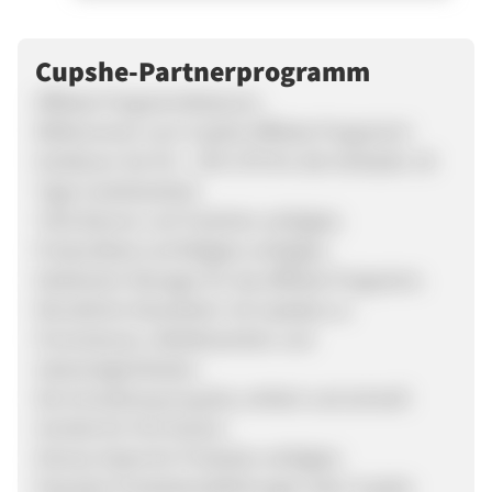
Cupshe-Partnerprogramm
Affiliate Programmfeatures:
Willkommen zum Cupshe Affiliate Programm!
Verdienen Sie 5% - 10% CPS für alle Verkäufe. 30
Tage Cookielaufzeit.
Tolle Banner und Textlinks verfügbar.
Productfeed und Widgets verfügbar.
Dedizierter Manager für das Affiliate Programm.
Monatliche Newsletter mit Updates zu
Promotionen, Wettbewerben und
Salesmöglichkeiten.
Die Anmeldung ist gratis, einfach und schnell!
Vorteile für Ihre Nutzer:
Diverse Styles für Produkte verfügbar.
Populäre Produktempfehlungen über Cupshe