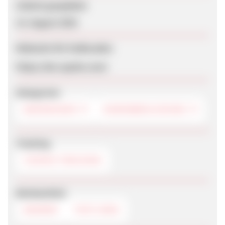
Zuletzt geupdatet
15. August 2025
Webseite für Endkunden
https://de.cupshe.com/
Kategorien
BADEMODEN
DAMENBEKLEIDUNG
Tracking
COOKIE-TRACKING
Werbemittel
BANNER
TEXTLINKS