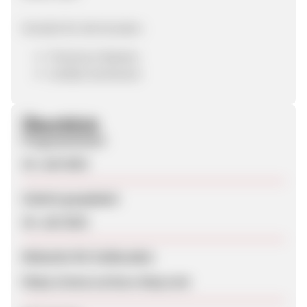
Vorteile für die Kunden:
Premium-Marken
Großes Sortiment
Überblick
Programmstart
19. Juli 2023
Zuletzt geupdatet
24. Juli 2023
Webseite für Endkunden
https://www.curious-shop.com