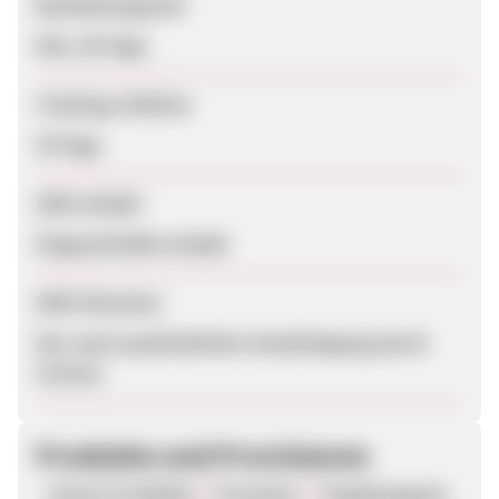
Bearbeitungszeit
Max. 90 Tage
Tracking-Lifetime
30 Tage
SEM erlaubt
Eingeschränkt erlaubt
SEM-Hinweise
Nur nach ausdrücklicher Genehmigung durch
Curious
Produkte und Provisionen
Unsere Produkte
Provision
Vergütungsart