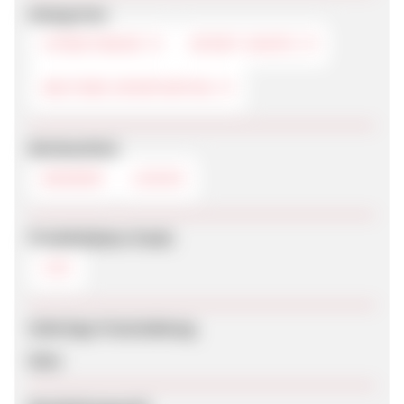
Kategorien
STREETWEAR
SPORT-SHOPS
WEITERE SPORTARTEN
Werbemittel
BANNER
LOGOS
Produktdaten-Feeds
CSV
Sofortige Freischaltung
Nein