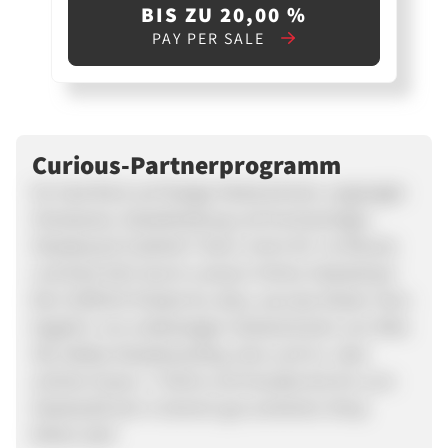
BIS ZU 20,00 %
PAY PER SALE
Curious-Partnerprogramm
Du hast Bock auf lässige Skaterschuhe, angesagte
Streetwear, Skatekleidung und hochwertiges
Skateboard Zubehör? Dann nimm Dir 'ne Minute
und klick Dich durch unseren Online-Skateshop!
Bei CURIOUS findest Du alles, was das Skater-Herz
begehrt: von erstklassigen Skateschuhen von Nike
SB, Adidas Skateboarding, Vans und Co. über
schicke Hosen, T-Shirts und Hoodies bis hin zum
Skatestuff, der in keinem gut sortierten Shop
fehlen darf.